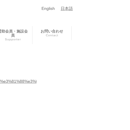
English
日本語
賛助会員・施設会
お問い合わせ
員
Contact
Supporter
f%e3%81%88%e3%82%8b%e5%9b%b3%e6%9b%b8%e9%a4%a8%e3