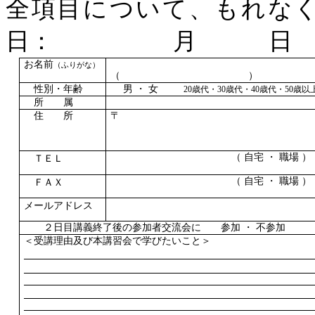
全項目について、もれ
日： 月 日
お名前
（ふりがな）
（ ）
性別・年齢
男
・
女
20歳代・30歳代・40歳代・50
所 属
住 所
〒
（
自宅
・
職場
）
ＴＥＬ
（
自宅
・
職場
）
ＦＡＸ
メールアドレス
２
日目講義終了後の参加者交流会に 参加
・
不参加
＜受講理由
及び本講習会で学びたいこと
＞