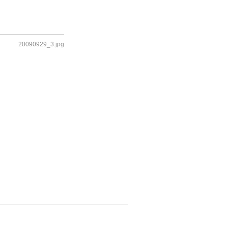
20090929_3.jpg