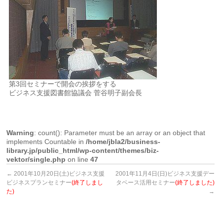
第3回セミナーで開会の挨拶をする
ビジネス支援図書館協議会 菅谷明子副会長
Warning
: count(): Parameter must be an array or an object that
implements Countable in
/home/jbla2/business-
library.jp/public_html/wp-content/themes/biz-
vektor/single.php
on line
47
←
2001年10月20日(土)ビジネス支援
2001年11月4日(日)ビジネス支援デー
ビジネスプランセミナー
(終了しまし
タベース活用セミナー
(終了しました)
た)
→