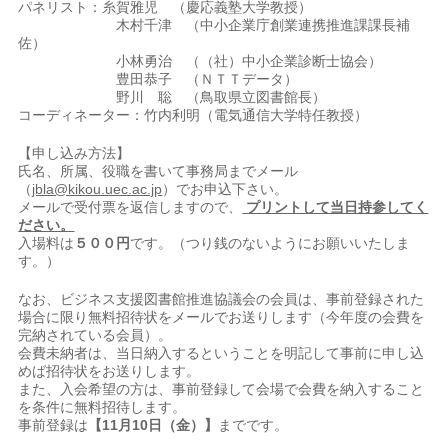
パネリスト：糸賀雅児 （慶応義塾大学教授）
木村千津 （中小企業庁創業連携推進課課長補
佐）
小林勇治 （（社）中小企業診断士協会）
豊田恭子 （ＮＴＴデータ）
野川 聡 （鳥取県立図書館長）
コーディネーター：竹内利明（電気通信大学特任教授）
【申し込み方法】
氏名、所属、役職を書いて事務局までメール
（
jbla@kikou.uec.ac.jp
）でお申込下さい。
メールで受付票を返信しますので、
プリントして当日持参してく
ださい。
入場料は
５００円
です。（つり銭のないようにお願いいたしま
す。）
なお、ビジネス支援図書館推進協議会の会員は、事前登録された
場合に限り無料招待状をメールでお送りします（今年度の会費を
完納されている会員）。
会費未納者は、当日納入するということを明記して事前に申し込
めば招待状をお送りします。
また、入会希望の方は、事前登録して会場で会費を納入すること
を条件に無料招待します。
事前登録は
【11月10日（金）】
までです。