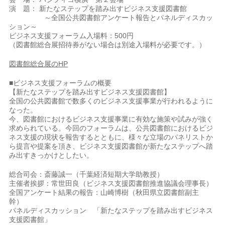
演 題： 新たなステップを踏み出すビジネス支援図書館
～全国公共図書館アンケート報告とパネルディスカッ
ション～
ビジネス支援フォーラム入場料：500円
（図書館総合展招待券がない場合は別途入場料が必要です。）
図書館総合展のHP
■ビジネス支援フォーラムの概要
【新たなステップを踏み出すビジネス支援図書館】
全国の公共図書館で数多くのビジネス支援事業が行われるように
なった。
今、図書館におけるビジネス支援事業に有効な施策や試みが強く
求められている。今回のフォーラムは、公共図書館におけるビジ
ネス支援の現状を報告するとともに、様々な立場のパネリストか
ら提言や提案を頂き、ビジネス支援図書館が新たなステップへ踏
み出すきっかけとしたい。
総合司会：斎藤誠一（千葉経済短期大学助教授）
主催者挨拶：常世田良（ビジネス支援図書館推進協議会理事長）
全国アンケート結果の報告：山崎博樹（秋田県立図書館副主
幹）
パネルディスカッション 「新たなステップを踏み出すビジネス
支援図書館」