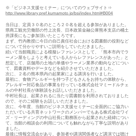
※「ビジネス支援セミナー」についてのウェブサイト⇒
http://www.library.pref.kumamoto.jp/bsi/index.html#B004
当日は、定員３０名のところ２０名を超える参加がありました。
県商工観光労働部の竹上次長、日本政策金融公庫熊本支店の桶土
井課長にもご参加頂いたところです。
まず、竹内教授に今日の自己責任社会における図書館の役割など
について分かりやすいご説明をしていただきました。
続いて当館職員による模擬レファレンスとして、「熊本市内でラ
ーメン屋をしようと考えている人からレファレンスがあった」と
想定して、店舗用の土地の単価やラーメン業界の動向などについ
て、図書資料やデータなどを紹介させていただきました。
次に、２名の熊本県内の起業家による講演を行いました。
最初に、食物アレルギーを持つ子どもさんをお持ちの体験から、
アレルギー対応食品の事業を行っている株式会社マミードルチェ
ルの中村社長が体験談をお話しいただきました。
中村社長は、起業されるに当たり図書館を利用されておりました
ので、そのご経験をお話しいただきました。
次に、今年度、当館のビジネス支援セミナーに全面的にご協力い
ただいている共育ネットワークのメンバーでもある株式会社ワイ
ズ・リーディングの中山社長に勤務医から起業された経緯につい
て、当館の相談会の利用についても触れながら丁寧な説明があり
ました。
最後に情報交流会があり、参加者や講演関係者など講演では聴け