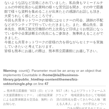
ないような話など活発にされていました。私自身もマミードルチ
ェルの中村社長から起業時の様々な苦労話を聞き、その中で図書
館で様々な資料を集めることが出来たとの感謝のお話しも頂き、
大変うれしく感じたところです。
今回も共育ネットワークの皆様にはセミナーの司会、講師の手配
などボランティアで行っていただきました。また、横山先生、坂
本先生、県商工観光労働部の竹上次長など日頃よりお世話になっ
ている中小企業診断士の先生にもご参加き、無事終えることがで
きました。
今後とも共育ネットワークの皆様の力を得ながらセミナーを実施
していきたいと考えております。
皆様も熊本にお越しの際は、熊本県立図書館にお越し下さい。
Warning
: count(): Parameter must be an array or an object that
implements Countable in
/home/jbla2/business-
library.jp/public_html/wp-content/themes/biz-
vektor/single.php
on line
47
←
熊本県立図書館「8/23（日）ビジネ
9/17（木）ちよだプラットフォームス
ス支援図書館セミナー」（成功起業家
クウェア 地域資源を生かして地域経
による起業体験談＆交流会、無料）の
済の活性化を図ってきた中心人物「燃
お知らせ。
える人本人」より、その手法とノウハ
ウをお聞かせするセミナー
→