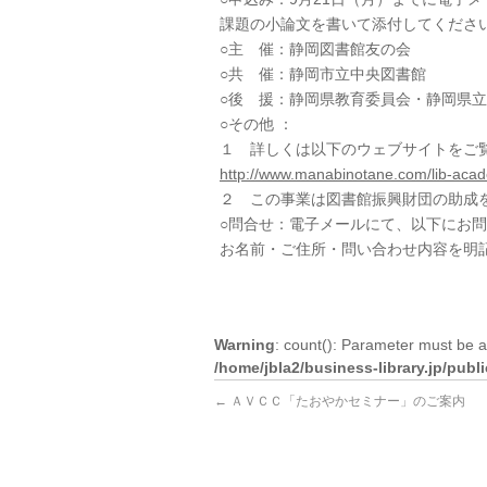
課題の小論文を書いて添付してくださ
○主 催：静岡図書館友の会
○共 催：静岡市立中央図書館
○後 援：静岡県教育委員会・静岡県
○その他 ：
１ 詳しくは以下のウェブサイトをご
http://www.manabinotane.com/lib-aca
２ この事業は図書館振興財団の助成
○問合せ：電子メールにて、以下にお
お名前・ご住所・問い合わせ内容を明
Warning
: count(): Parameter must be a
/home/jbla2/business-library.jp/pub
←
ＡＶＣＣ「たおやかセミナー」のご案内