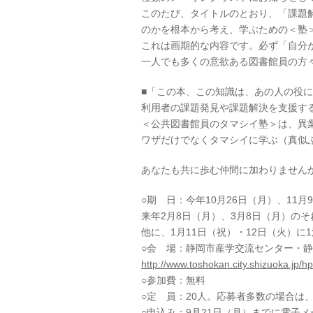
このたび、タイトルのとおり、「課題
のかを根本から考え、学ぶための＜塾
これは画期的な内容です。必ず「自分
一人でも多くの意欲ある図書館員の方
■「この本、この知識は、あの人の役
利用者の課題発見や課題解決を支援す
＜公共図書館員のタマシイ塾＞は、異
ワザだけでなくタマシイに学ぶ（真似
あなたも共に歩む仲間に加わりません
○期 日：今年10月26日（月）、11月
来年2月8日（月）、3月8日（月）のそ
他に、1月11日（祝）・12日（火）に
○会 場：静岡市産学交流センター・
http://www.toshokan.city.shizuoka.j
○参加費：無料
○定 員：20人。応募者多数の場合は
○申込み：9月21日（月）までに電子