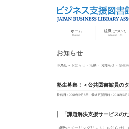
ホーム
組織について
Home
About Us
お知らせ
HOME
»
お知らせ
»
活動
»
お知らせ
»
塾生募
塾生募集！＜公共図書館員のタ
投稿日 : 2009年9月3日
最終更新日時 : 2016年3月
「課題解決支援サービスのた
複数のメーリングリストにお知らせし