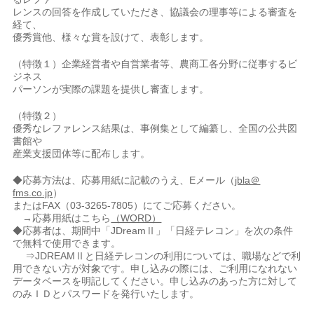
レンスの回答を作成していただき、協議会の理事等による審査を
経て、
優秀賞他、様々な賞を設けて、表彰します。
（特徴１）企業経営者や自営業者等、農商工各分野に従事するビ
ジネス
パーソンが実際の課題を提供し審査します。
（特徴２）
優秀なレファレンス結果は、事例集として編纂し、全国の公共図
書館や
産業支援団体等に配布します。
◆応募方法は、応募用紙に記載のうえ、Eメール（
jbla＠
fms.co.jp
）
またはFAX（03-3265-7805）にてご応募ください。
→応募用紙はこちら
（WORD）
◆応募者は、期間中「JDreamⅡ」「日経テレコン」を次の条件
で無料で使用できます。
⇒JDREAMⅡと日経テレコンの利用については、職場などで利
用できない方が対象です。申し込みの際には、ご利用になれない
データベースを明記してください。申し込みのあった方に対して
のみＩＤとパスワードを発行いたします。