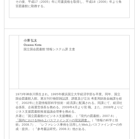
その後、平成17（2005）年に司書資格を取得し、平成18（2006）年より角
筈図書館に勤務する。
小澤 弘太
Ozawa Kota
国立国会図書館 情報システム課 主査
1973年神奈川県生まれ。1995年横浜国立大学経済学部を卒業。同年、国立
国会図書館入館。逐次刊行物部雑誌課、調査及び立法 考査局財政金融課を経
て、2002年に主題情報部科学技術・経済課に配属される。同課にて、経済社
会係長、企画運営係長を務める。2009年4月より現 職。また、2008年よりビ
ジネス支援図書館推進協議会理事を務める。
共著に「国立図書館のビジネス支援機能」（『現代の図書館』2007.6）、
「国内におけるWeb上パスファインダーの現況調査」
（『情報の科学と技
術』2008.7）、「レファレンス事例を活用したWeb上パスファインダーの作
成・提供」（『参考書誌研究』2008.3）他がある。