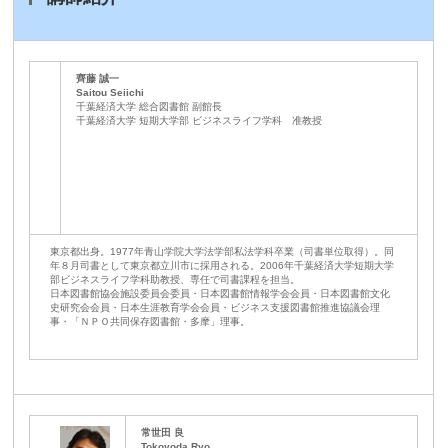
齊藤 誠一
Saitou Seiichi
千葉経済大学 総合図書館 副館長
千葉経済大学 短期大学部 ビジネスライフ学科 准教授
東京都出身。1977年青山学院大学法学部私法学科卒業（司書単位取得）。同
年８月司書として東京都立川市に採用される。2006年千葉経済大学短期大学
部ビジネスライフ学科助教授、専任で司書課程を担当。
日本図書館協会施設委員会委員・日本図書館情報学会会員・日本図書館文化
史研究会会員・日本生涯教育学会会員・ビジネス支援図書館推進協議会理
事・「ＮＰＯ共同保存図書館・多摩」理事。
常世田
良
Tokoyoda Ryo