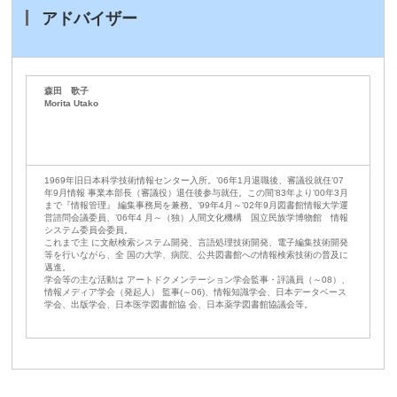
アドバイザー
森田 歌子
Morita Utako
1969年旧日本科学技術情報センター入所。’06年1月退職後、審議役就任’07
年9月情報 事業本部長（審議役）退任後参与就任。この間’83年より’00年3月
まで『情報管理』 編集事務局を兼務。’99年4月～’02年9月図書館情報大学運
営諮問会議委員、’06年4 月～（独）人間文化機構 国立民族学博物館 情報
システム委員会委員。
これまで主 に文献検索システム開発、言語処理技術開発、電子編集技術開発
等を行いながら、全 国の大学、病院、公共図書館への情報検索技術の普及に
邁進。
学会等の主な活動は アートドクメンテーション学会監事・評議員（～08）、
情報メディア学会（発起人） 監事(～06)、情報知識学会、日本データベース
学会、出版学会、日本医学図書館協 会、日本薬学図書館協議会等。