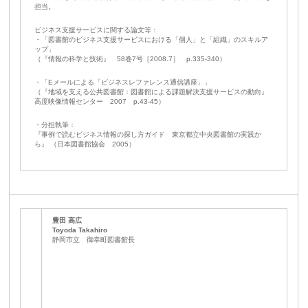
担当。
ビジネス支援サービスに関する論文等：
・「図書館のビジネス支援サービスにおける「個人」と「組織」のスキルア
ップ」
（『情報の科学と技術』 58巻7号［2008.7］ p.335-340）
・「Eメールによる「ビジネスレファレンス通信講座」」
（『地域を支える公共図書館：図書館による課題解決支援サービスの動向』
高度映像情報センター 2007 p.43-45）
・分担執筆：
『事例で読むビジネス情報の探し方ガイド 東京都立中央図書館の実践か
ら』 （日本図書館協会 2005）
豊田 高広
Toyoda Takahiro
静岡市立 御幸町図書館長