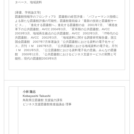
タベース、地域資料
[著書、学術論文等]
図書館情報学のフロンティア3 図書館の経営評価：「パフォーマンス指標に
よる新たな図書館評価の可能性」図書館最前線２「最新の技術と図書館サー
ビ ス」、「進化する図書館へ」進化する図書館の会 2001年7月、「構造改
革下の公共図書館」AVCC 2004年3月、「変革期の公共図書館」AVCC
2003年3月、地域再生拠点の公共図書館」AVCC 2002年3月、「IT時代の公
共図書館」 AVCC 2002年3月、「地域資料に関する調査研究報告書」国立
国会図書館 2007年7月単著論文「公共図書館における資料の電子化サ-ビ
ス」月刊 ＩＭ 1997年5月、「公共図書館における地域資料の電子化」月刊
ＩＭ 2001年5月、「公立図書館における資料電子化の意義」みんなの図書
館 2000年12月、「公共図書館におけるビジネス支援サービスの実際と可
能性」現代の図書館2003年6月
小林 隆志
Kobayashi Takashi
鳥取県立図書館 支援協力課長
ビジネス支援図書館推進協議会 理事