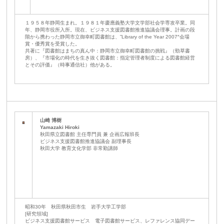
１９５８年静岡生まれ。１９８１年慶應義塾大学文学部社会学専攻卒業。同
年、静岡市役所入所。現在、ビジネス支援図書館推進協議会理事。計画の段
階から携わった静岡市立御幸町図書館は、”Library of the Year 2007″会場
賞・優秀賞を受賞した。
共著に『図書館はまちの真ん中：静岡市立御幸町図書館の挑戦』（勁草書
房）、『市場化の時代を生き抜く図書館：指定管理者制度による図書館経営
とその評価』（時事通信社）他がある。
山崎 博樹
Yamazaki Hiroki
秋田県立図書館 主任専門員 兼 企画広報班長
ビジネス支援図書館推進協議会 副理事長
秋田大学 教育文化学部 非常勤講師
昭和30年 秋田県秋田市生 岩手大学工学部
[研究領域]
ビジネス支援図書館サービス 電子図書館サービス、レファレンス協同デー