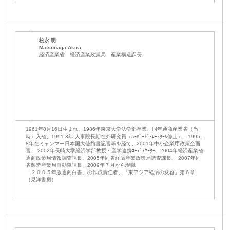
松永 明
Matsunaga Akira
経済産業省 経済産業政策局 産業構造課長
1961年8月16日生まれ、1986年東京大学法学部卒業、同年通商産業省（当
時）入省、1991-3年 人事院長期在外研究員（ﾊｰﾊﾞｰﾄﾞ･ﾛｰｽｸｰﾙ修士）、1995-
8年在ミャンマー日本国大使館書記官等を経て、2001年中小企業庁政策企画
官、 2002年長崎大学経済学部教授・産学連携ｺｰﾃﾞｨﾈｰﾀｰ、2004年経済産業省
通商政策局情報調査課長、2005年同省経済産業政策局調査課長、 2007年同
省製造産業局自動車課長、2009年７月から現職
「２００５年版通商白書」の作成責任者、「東アジア経済の変容」第６章
（晃洋書房）