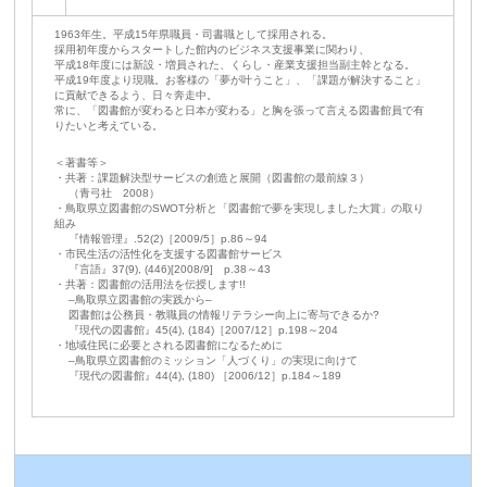
1963年生。平成15年県職員・司書職として採用される。
採用初年度からスタートした館内のビジネス支援事業に関わり、
平成18年度には新設・増員された、くらし・産業支援担当副主幹となる。
平成19年度より現職。お客様の「夢が叶うこと」、「課題が解決すること」
に貢献できるよう、日々奔走中。
常に、「図書館が変わると日本が変わる」と胸を張って言える図書館員で有
りたいと考えている。
＜著書等＞
・共著：課題解決型サービスの創造と展開（図書館の最前線３）
（青弓社 2008）
・鳥取県立図書館のSWOT分析と「図書館で夢を実現しました大賞」の取り
組み
『情報管理』.52(2)［2009/5］p.86～94
・市民生活の活性化を支援する図書館サービス
『言語』37(9), (446)[2008/9] p.38～43
・共著：図書館の活用法を伝授します!!
–鳥取県立図書館の実践から–
図書館は公務員・教職員の情報リテラシー向上に寄与できるか?
『現代の図書館』45(4), (184)［2007/12］p.198～204
・地域住民に必要とされる図書館になるために
–鳥取県立図書館のミッション「人づくり」の実現に向けて
『現代の図書館』44(4), (180) ［2006/12］p.184～189