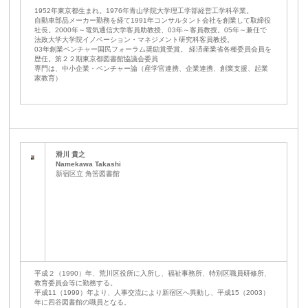
1952年東京都生まれ。1976年青山学院大学理工学部経営工学科卒業。
自動車部品メーカー勤務を経て1991年コンサルタント会社を創業して取締役
社長。2000年～電気通信大学客員助教授、03年～客員教授。05年～兼任で
法政大学大学院イノベーション・マネジメント研究科客員教授。
03年創業ベンチャー国民フォーラム奨励賞受賞。 経済産業省各種委員会員を
歴任。第２２期東京都図書館協議会委員
専門は、中小企業・ベンチャー論（産学官連携、企業連携、創業支援、起業
家教育）
滑川 貴之
Namekawa Takashi
新宿区立 角筈図書館
平成２（1990）年、荒川区役所に入所し、福祉事務所、特別区職員研修所、
教育委員会等に勤務する。
平成11（1999）年より、人事交流により新宿区へ異動し、平成15（2003）
年に四谷図書館の職員となる。