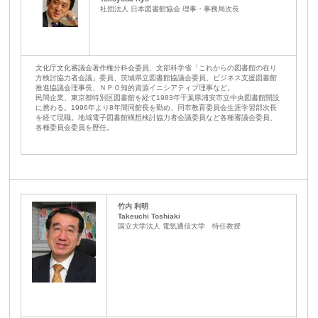
社団法人 日本図書館協会 理事・事務局次長
文化庁文化審議会著作権分科会委員、文部科学省「これからの図書館の在り
方検討協力者会議」委員、茨城県立図書館協議会委員、ビジネス支援図書館
推進協議会理事長、ＮＰＯ知的資源イニシアティブ理事など。
民間企業、東京都特別区図書館を経て1983年千葉県浦安市立中央図書館開設
に携わる。1996年より8年間同館長を勤め、同市教育委員会生涯学習部次長
を経て現職。地域電子図書館構想検討協力者会議委員など各種審議会委員、
各種委員会委員を歴任。
竹内 利明
Takeuchi Toshiaki
国立大学法人 電気通信大学 特任教授