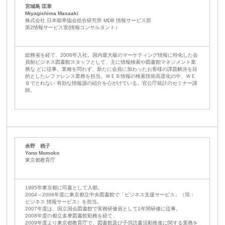
宮城島 匡章
Miyagishima Masaaki
株式会社 日本能率協会総合研究所
MDB
情報サービス部
第2情報サービス室(情報コンサルタント）
総務省を経て、2006年入社。国内最大級のマーケティング情報に特化した会
員制ビジネス図書館スタッフとして、主に情報検索や図書館マネジメント業
務な どに従事。業種を問わず、新たに会員に加わったお客様の課題解決を目
的としたレファレンス業務を担当。ＷＥＢ情報の検索技術高度化の中、ＷＥ
Ｂでとれない 有効な情報源の紹介を心がけている。官公庁統計のセミナー講
師。
余野 桃子
Yono Momoko
東京都教育庁
1995年東京都に司書として入都。
2004～2006年度に東京都立中央図書館で「ビジネス支援サービス」（現：
ビジネス 情報サービス）を担当。
2007年度は、国立国会図書館で実務研修員として1年間研修に従事。
2008年度の都立多摩図書館勤務を経て、
2009年度より東京都教育庁で、図書館及び子供読書活動推進に関する業務を