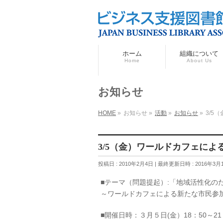
ホーム
組織について
Home
About Us
お知らせ
HOME
»
お知らせ
»
活動
»
お知らせ
»
3/5
3/5（金）ワールドカフェに
投稿日 : 2010年2月4日
最終更新日時 : 2016年3月
■テーマ（問題提起）:「
～ワールドカフェによる新たな市民参
■開催日時：３月５日(金）18：50～21