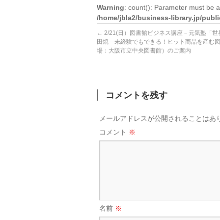
Warning
: count(): Parameter must be a
/home/jbla2/business-library.jp/pub
←
2/21(日）図書館ビジネス講座－元気塾「
田焼―未経験でもできる！ヒット商品を産む
場：大阪市立中央図書館）のご案内
コメントを残す
メールアドレスが公開されることはあ
コメント
※
名前
※