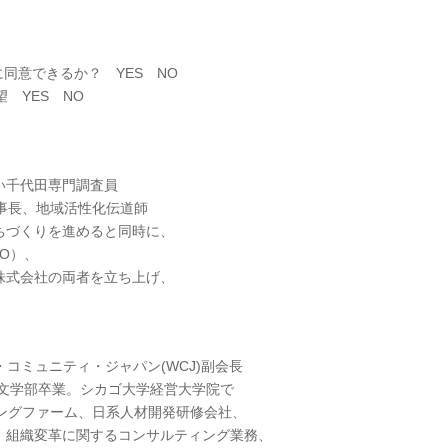
同意できるか？ YES NO
望 YES NO
い千代田専門調査員
事長、地域活性化伝道師
ちづくりを進めると同時に、
O）、
株式会社の両者を立ち上げ、
コミュニティ・ジャパン(WCJ)副会長
一文学部卒業。シカゴ大学経営大学院で
ングファーム、日系人材開発研修会社、
、組織変革に関するコンサルティング業務、