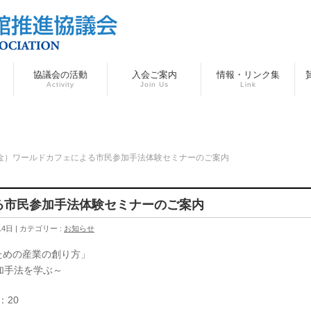
協議会の活動
入会ご案内
情報・リンク集
Activity
Join Us
Link
（金）ワールドカフェによる市民参加手法体験セミナーのご案内
よる市民参加手法体験セミナーのご案内
14日
カテゴリー :
お知らせ
地域活性化のための産業の創り方」
加手法を学ぶ～
：20