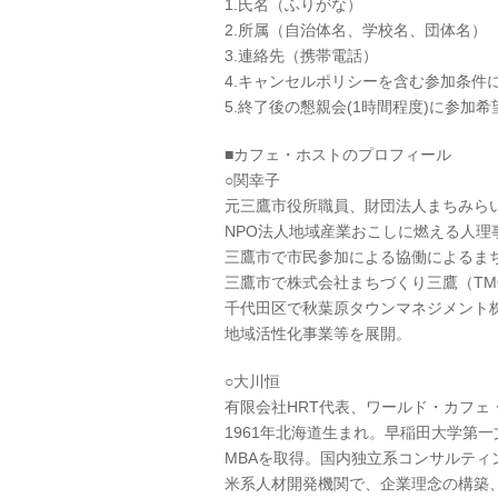
1.氏名（ふりがな）
2.所属（自治体名、学校名、団体名）
3.連絡先（携帯電話）
4.キャンセルポリシーを含む参加条件に
5.終了後の懇親会(1時間程度)に参加希
■カフェ・ホストのプロフィール
○関幸子
元三鷹市役所職員、財団法人まちみら
NPO法人地域産業おこしに燃える人理
三鷹市で市民参加による協働によるま
三鷹市で株式会社まちづくり三鷹（TM
千代田区で秋葉原タウンマネジメント
地域活性化事業等を展開。
○大川恒
有限会社HRT代表、ワールド・カフェ・
1961年北海道生まれ。早稲田大学第
MBAを取得。国内独立系コンサルティ
米系人材開発機関で、企業理念の構築