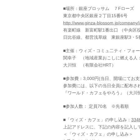
■場所：銀座ブロッサム ７Fローズ
東京都中央区銀座２丁目15番6号
http://www.ginza-blossom.jp/company/
有楽町線 新富町駅1番出口 （中央区
日比谷線、都営浅草線 東銀座駅3・5
■主催：ウィズ・コミュ二ティ・フォ
関幸子 （地域産業おこしに燃える人
大川恒 （有限会社HRT）
■参加費：3,000円(当日、開場にてお
参加費には、以下の当日全員に配布さ
『ワールド・カフェをやろう』（大川恒の
■参加人数： 定員70名 ※先着順
■「ウィズ・カフェ」の申し込み：
334
上記アドレスに、下記の内容を記入し
＜「ウィズ・カフェ」の申し込み＞