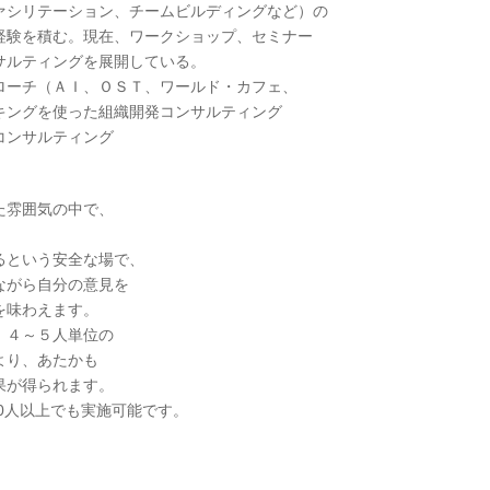
ァシリテーション、チームビルディングなど）の
経験を積む。現在、ワークショップ、セミナー
サルティングを展開している。
ローチ（ＡＩ、ＯＳＴ、ワールド・カフェ、
キングを使った組織開発コンサルティング
コンサルティング
た雰囲気の中で、
るという安全な場で、
ながら自分の意見を
を味わえます。
、４～５人単位の
より、あたかも
果が得られます。
00人以上でも実施可能です。