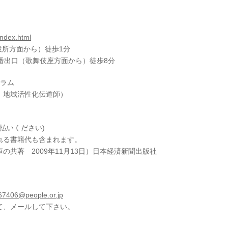
index.html
役所方面から）徒歩1分
番出口（歌舞伎座方面から）徒歩8分
ーラム
：地域活性化伝道師）
支払いください)
れる書籍代も含まれます。
共著 2009年11月13日）日本経済新聞出版社
67406@people.or.jp
て、メールして下さい。