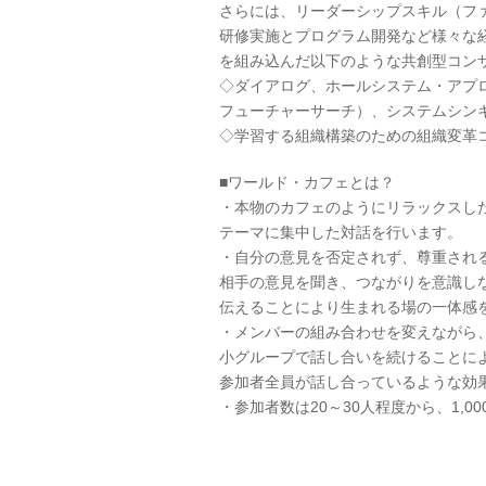
さらには、リーダーシップスキル（フ
研修実施とプログラム開発など様々な
を組み込んだ以下のような共創型コン
◇ダイアログ、ホールシステム・アプ
フューチャーサーチ）、システムシン
◇学習する組織構築のための組織変革
■ワールド・カフェとは？
・本物のカフェのようにリラックスし
テーマに集中した対話を行います。
・自分の意見を否定されず、尊重され
相手の意見を聞き、つながりを意識し
伝えることにより生まれる場の一体感
・メンバーの組み合わせを変えながら
小グループで話し合いを続けることに
参加者全員が話し合っているような効
・参加者数は20～30人程度から、1,0