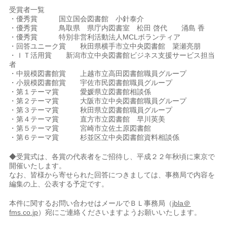
受賞者一覧
・優秀賞 国立国会図書館 小針泰介
・優秀賞 鳥取県 県庁内図書室 松田 啓代 涌島 香
・優秀賞 特別非営利活動法人MCLボランティア
・回答ユニーク賞 秋田県横手市立中央図書館 簗瀬亮朋
・ＩＴ活用賞 新潟市立中央図書館ビジネス支援サービス担当
者
・中規模図書館賞 上越市立高田図書館職員グループ
・小規模図書館賞 宇佐市民図書館職員グループ
・第１テーマ賞 愛媛県立図書館相談係
・第２テーマ賞 大阪市立中央図書館職員グループ
・第３テーマ賞 秋田県立図書館職員グループ
・第４テーマ賞 直方市立図書館 早川英美
・第５テーマ賞 宮崎市立佐土原図書館
・第６テーマ賞 杉並区立中央図書館資料相談係
◆受賞式は、各賞の代表者をご招待し、平成２２年秋頃に東京で
開催いたします。
なお、皆様から寄せられた回答につきましては、事務局で内容を
編集の上、公表する予定です。
本件に関するお問い合わせはメールでＢＬ事務局（
jbla＠
fms.co.jp
）宛にご連絡くださいますようお願いいたします。