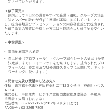
定させていただきます。
＜修了認定＞
原則として４日間の講習をすべて受講（
組織、グループの場合
にはメンバーの誰かが必ず４日間の講習に参加していること
）
し、提出書類及びプレゼンテーションの内容審査並びに提出され
た修了論文の審査に合格した方には当協議会より修了証を交付い
たします。
＜事前課題＞
事前配布資料の通読
自己紹介（プロフィール）・グループ紹介シートの提出（受講
決定後、すぐにフォーマットをお送りします。提出されたプロ
フィールは、参加者及び研修講師スタッフに公開して、ネット
ワーキングに使います。）
＜問合せ先及び受講申し込み先＞
住所：東京都千代田区神田神保町二丁目３０番地 神保町ハウス
Ｒ０４
株式会社 寿限無内 ビジネス支援図書館推進協議会 事務局
担当者：大眉（おおまゆ）
電話番号：03-3221-0597(2012年４月末日まで)
FAX番号：03-3265-7805