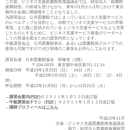
この度、ビジネス支援図書館推進協議会では、財団法人「図書館
振興財団」の助成を受けながら、来年の1月から3月にかけて東京
都内を会場に開催致すこととなりました。
当講習会は、公共図書館ではじまっているビジネス支援サービス
のレベルアップを目的とし、自館でビジネス支援サービスの早期
実現、また既に提供されている ビジネス支援サービスをより充実
したものとするために、ビジネス支援サービス推進のリーダーと
しての育成を図るための講習内容となっています。
中級講習会は、公共図書館単位、あるいは図書館員グループでの
参加も可能ですのでぜひ皆様のご参加をお待ちしております。
講習会場 日本図書館協会 研修室（2階）
〒104-0033 東京都中央区新川1-11-14
開催日時 平成23年1月23日（日）・24日（月）
平成23年3月19日（土）・20日（日）（計：4日
間）
申込期間 平成22年11月8日（月）から12月21日（火）
→講習会案内
(PDF)
※２０１１年１月１２日改訂版
→中級講習会チラシ（
PDF
）
※２０１１年１月１２日改訂版
→
講師プロフィールは
こちら
平成22年11月
主催：ビジネス支援図書館推進協議会
協力：財団法人図書館振興財団