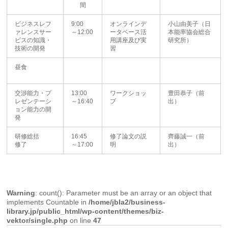
間
ビジネスレフ
9:00
オンラインデ
小山由美子（日
ァレンスサー
～12:00
ータベース活
本能率協会総合
ビスの知識・
用講座及び実
研究所）
技術の開発
習
昼食
交渉能力・プ
13:00
ワークショッ
豊田恭子（前
レゼンテーシ
～16:40
プ
出）
ョン能力の開
発
研修総括
16:45
修了論文の説
齊藤誠一（前
修了
～17:00
明
出）
Warning
: count(): Parameter must be an array or an object that
implements Countable in
/home/jbla2/business-
library.jp/public_html/wp-content/themes/biz-
vektor/single.php
on line
47