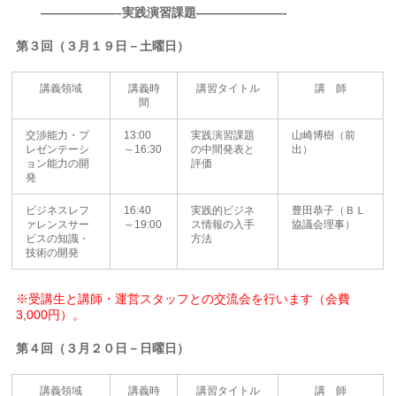
——————–実践演習課題———————-
第３回（３月１９日－土曜日）
講義領域
講義時
講習タイトル
講 師
間
交渉能力・プ
13:00
実践演習課題
山崎博樹（前
レゼンテーシ
～16:30
の中間発表と
出）
ョン能力の開
評価
発
ビジネスレフ
16:40
実践的ビジネ
豊田恭子（ＢＬ
ァレンスサー
～19:00
ス情報の入手
協議会理事）
ビスの知識・
方法
技術の開発
※受講生と講師・運営スタッフとの交流会を行います（会費
3,000円）
。
第４回（３月２０日－日曜日）
講義領域
講義時
講習タイトル
講 師