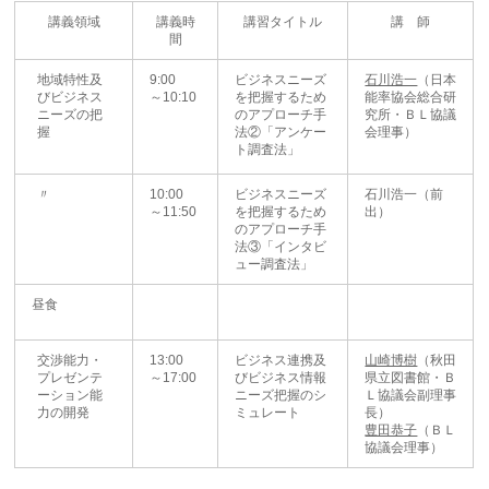
講義領域
講義時
講習タイトル
講 師
間
地域特性及
9:00
ビジネスニーズ
石川浩一
（日本
びビジネス
～10:10
を把握するため
能率協会総合研
ニーズの把
のアプローチ手
究所・ＢＬ協議
握
法②「アンケー
会理事）
ト調査法」
〃
10:00
ビジネスニーズ
石川浩一（前
～11:50
を把握するため
出）
のアプローチ手
法③「インタビ
ュー調査法」
昼食
交渉能力・
13:00
ビジネス連携及
山崎博樹
（秋田
プレゼンテ
～17:00
びビジネス情報
県立図書館・Ｂ
ーション能
ニーズ把握のシ
Ｌ協議会副理事
力の開発
ミュレート
長）
豊田恭子
（ＢＬ
協議会理事）