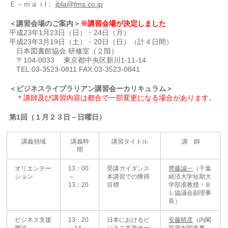
Ｅ－ｍａｉl：
jbla@fms.co.jp
＜講習会場のご案内＞
※講習会場が決定しました
平成23年1月23日（日）・24日（月）
平成23年3月19日（土）・20日（日）（計４日間）
日本図書館協会 研修室（２階）
〒104-0033 東京都中央区新川1-11-14
TEL:03-3523-0811 FAX:03-3523-0841
＜ビジネスライブラリアン講習会ーカリキュラム＞
＊講師及び講習内容は都合で一部変更になる場合があります。
第1回（１月２３日－日曜日）
講義領域
講義時
講習タイトル
講 師
間
オリエンテー
13：00
受講ガイダンス
齊藤誠一
（千葉
ション
～
本講習での獲得
経済大学短期大
13：20
目標
学部准教授・Ｂ
Ｌ協議会副理事
長）
ビジネス支援
13：20
日本におけるビ
安藤晴彦
（内閣