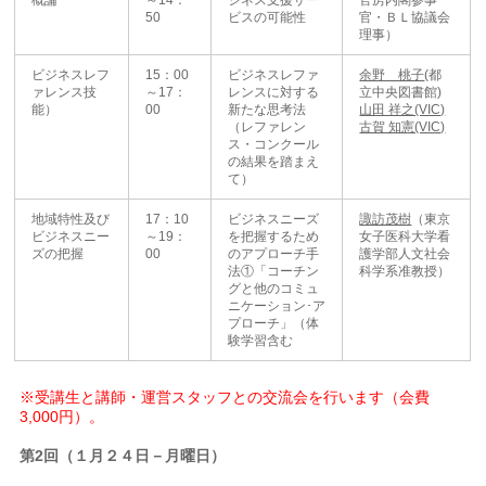
概論
～14：
ジネス支援サー
官房内閣参事
50
ビスの可能性
官・ＢＬ協議会
理事）
ビジネスレフ
15：00
ビジネスレファ
余野 桃子
(都
ァレンス技
～17：
レンスに対する
立中央図書館)
能）
00
新たな思考法
山田 祥之(VIC)
（レファレン
古賀 知憲(VIC)
ス・コンクール
の結果を踏まえ
て）
地域特性及び
17：10
ビジネスニーズ
諏訪茂樹
（東京
ビジネスニー
～19：
を把握するため
女子医科大学看
ズの把握
00
のアプローチ手
護学部人文社会
法①「コーチン
科学系准教授）
グと他のコミュ
ニケーション･ア
プローチ」（体
験学習含む
※受講生と講師・運営スタッフとの交流会を行います（会費
3,000円）。
第2回（１月２４日－月曜日）