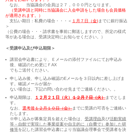
なお、 当協議会の会員は２７，０００円となります。
（受講申請と同時に当協議会に入会申請をした場合も会員価格
が適用されます。）
支払い期日：私費の場合・・・＜
１月７日（金)
までに銀行振込
＞
（公費の場合・・・請求書を事前に郵送しますので、所定の様式
等がある場合は、受講決定時にお知らせください。）
＜受講申込及び申込期限＞
講習会申込書により、Ｅメールの添付ファイルにてお申込み
後、確認のため更にＦAX
でもご送付ください。
申し込み後、申し込み確認のEメールを３日以内に差し上げま
す。確認メールが届か
ない場合は、下記の問い合わせ先までご連絡ください。。
申込期限は、
１２月２１日（火）
１２月７日（火）
までとしま
す。
なお、
選考後
１２月１０日（金）
までに受講の可否をご連絡い
たします。
※申し込みが募集定員を超えた場合は、
受講理由
及び
活動実績
等－自館で実現した事業提案や自主的に（自費で）参加した研
修等
を記した講習会申込書により当協議会理事会で受講者を決