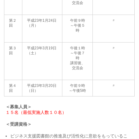
交流会
第２
平成23年1月24日
午前９時
〃
回
（月）
～午後５
時
第３
平成23年3月19日
午後１時
〃
回
（土）
～午後７
時
講習後、
交流会
第４
平成23年3月20日
午前９時
〃
回
（日）
～午後5時
＜募集人員＞
１５名（最低実施人数１０名）
＜受講資格＞
ビジネス支援図書館の推進及び活性化に意欲をもっているこ