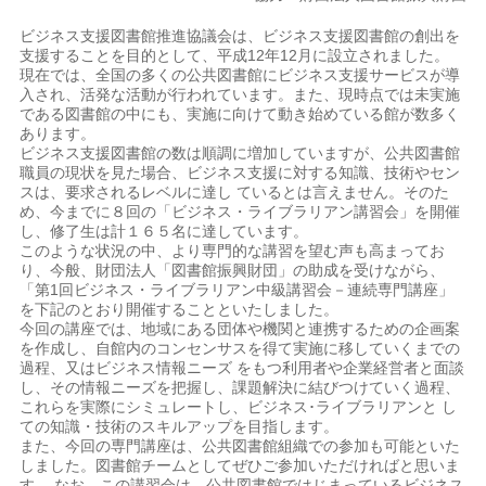
ビジネス支援図書館推進協議会は、ビジネス支援図書館の創出を
支援することを目的として、平成12年12月に設立されました。
現在では、全国の多くの公共図書館にビジネス支援サービスが導
入され、活発な活動が行われています。また、現時点では未実施
である図書館の中にも、実施に向けて動き始めている館が数多く
あります。
ビジネス支援図書館の数は順調に増加していますが、公共図書館
職員の現状を見た場合、ビジネス支援に対する知識、技術やセン
スは、要求されるレベルに達し ているとは言えません。そのた
め、今までに８回の「ビジネス・ライブラリアン講習会」を開催
し、修了生は計１６５名に達しています。
このような状況の中、より専門的な講習を望む声も高まってお
り、今般、財団法人「図書館振興財団」の助成を受けながら、
「第1回ビジネス・ライブラリアン中級講習会－連続専門講座」
を下記のとおり開催することといたしました。
今回の講座では、地域にある団体や機関と連携するための企画案
を作成し、自館内のコンセンサスを得て実施に移していくまでの
過程、又はビジネス情報ニーズ をもつ利用者や企業経営者と面談
し、その情報ニーズを把握し、課題解決に結びつけていく過程、
これらを実際にシミュレートし、ビジネス･ライブラリアンと し
ての知識・技術のスキルアップを目指します。
また、今回の専門講座は、公共図書館組織での参加も可能といた
しました。図書館チームとしてぜひご参加いただければと思いま
す。 なお、この講習会は、公共図書館ではじまっているビジネス