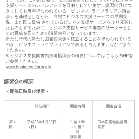
支援サービスのレベルアップを目的としています。講習内容につ
きましても毎年行なわれている「ビ ジネス･ライブラリアン講習
会」を基礎としながら、自館でビジネス支援サービスの早期実
現、また既に提供 されているビジネス支援サービスをより充実し
たものとするために、ビジネス支援サービス推進のリーダーとし
ての育成を図るための講習内容となっています。
新たな時代の新たな図書館員像を確立することを求められている
のが、ビジネス・ライブラリアンであると言えます。ぜひご参加
ください。
※ビジネス支援図書館推進協議会の概要についてはこちらのHPを
ご参照ください。
www.business-library.jp
講習会の概要
＜開催日時及び場所＞
開催期日
開催時間
開催会場
第１
平成23年1月23日
午後１時
日本図書館協会研
回
（日）
～午後７
修室
時
講習後、