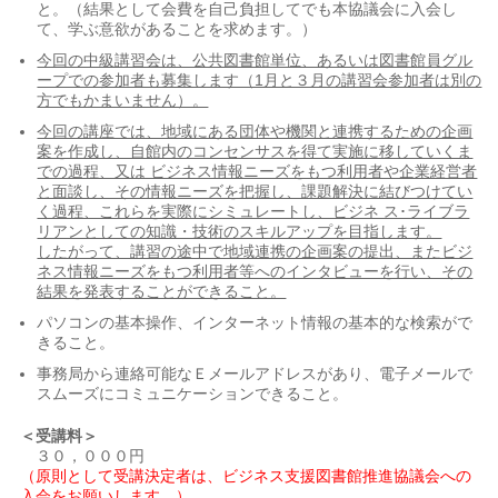
と。（結果として会費を自己負担してでも本協議会に入会し
て、学ぶ意欲があることを求めます。）
今回の中級講習会は、公共図書館単位、あるいは図書館員グル
ープでの参加者も募集します（1月と３月の講習会参加者は別の
方でもかまいません）。
今回の講座では、地域にある団体や機関と連携するための企画
案を作成し、自館内のコンセンサスを得て実施に移していくま
での過程、又は ビジネス情報ニーズをもつ利用者や企業経営者
と面談し、その情報ニーズを把握し、課題解決に結びつけてい
く過程、これらを実際にシミュレートし、ビジネ ス･ライブラ
リアンとしての知識・技術のスキルアップを目指します。
したがって、講習の途中で地域連携の企画案の提出、またビジ
ネス情報ニーズをもつ利用者等へのインタビューを行い、その
結果を発表することができること。
パソコンの基本操作、インターネット情報の基本的な検索がで
きること。
事務局から連絡可能なＥメールアドレスがあり、電子メールで
スムーズにコミュニケーションできること。
＜受講料＞
３０，０００円
（原則として受講決定者は、ビジネス支援図書館推進協議会への
入会をお願いします。）