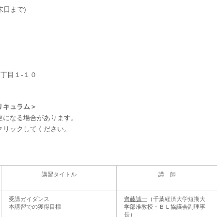
月末日まで)
２丁目１-１０
リキュラム＞
更になる場合があります。
クリック
してください。
講習タイトル
講 師
受講ガイダンス
齊藤誠一
（千葉経済大学短期大
本講習での獲得目標
学部准教授・ＢＬ協議会副理事
長）