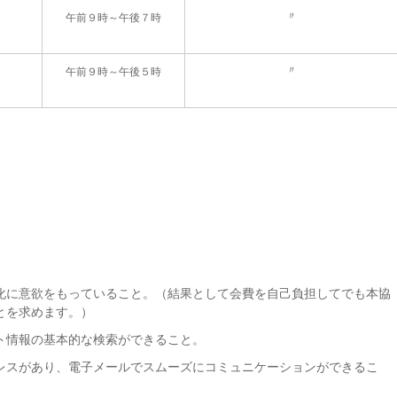
〃
午前９時～午後７時
〃
午前９時～午後５時
化に意欲をもっていること。（結果として会費を自己負担してでも本協
とを求めます。）
ト情報の基本的な検索ができること。
レスがあり、電子メールでスムーズにコミュニケーションができるこ