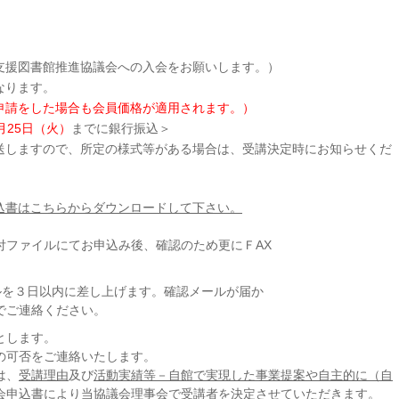
支援図書館推進協議会への入会をお願いします。）
なります。
請をした場合も会員価格が適用されます。）
0月25日（火）
までに銀行振込＞
送しますので、所定の様式等がある場合は、受講決定時にお知らせくだ
込書はこちらからダウンロードして下さい。
付ファイルにてお申込み後、確認のため更にＦAX
ルを３日以内に差し上げます。確認メールが届か
でご連絡ください。
とします。
の可否をご連絡いたします。
は、
受講理由
及び
活動実績等－自館で実現した事業提案や自主的に（自
会申込書により当協議会理事会で受講者を決定させていただきます。