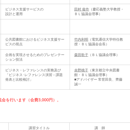
ビジネス支援サービスの
田村 俊作
（慶応義塾大学教授・
設計と運用
ＢＬ協議会理事）
公共図書館におけるビジネス支援サー
竹内利明
（電気通信大学特任教
ビスの視点
授・ＢＬ協議会会長）
企画を実現させるためのプレゼンテー
森田歌子
（ＢＬ協議会理事）
ション技法
ビジネス・レファレンスの実務及び
余野桃子
（東京都立中央図書
「ビジネス･レファレンス演習－課題
館・ＢＬ協議会理事）
発表と比較検討」
■アドバイザー 常世田良、齊藤
誠一
会を行います（会費3,000円）。
講習タイトル
講 師