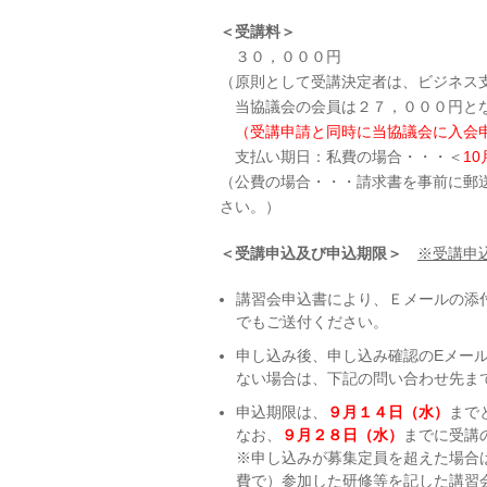
＜受講料＞
３０，０００円
（原則として受講決定者は、ビジネス
当協議会の会員は２７，０００円と
（受講申請と同時に当協議会に入会申
支払い期日：私費の場合・・・＜
1
（公費の場合・・・請求書を事前に郵
さい。）
＜受講申込及び申込期限＞
※受講申
講習会申込書により、Ｅメールの添
でもご送付ください。
申し込み後、申し込み確認のEメー
ない場合は、下記の問い合わせ先ま
申込期限は、
９月１４日（水）
まで
なお、
９月２８日（水）
までに受講
※申し込みが募集定員を超えた場合
費で）参加した研修等
を記した講習