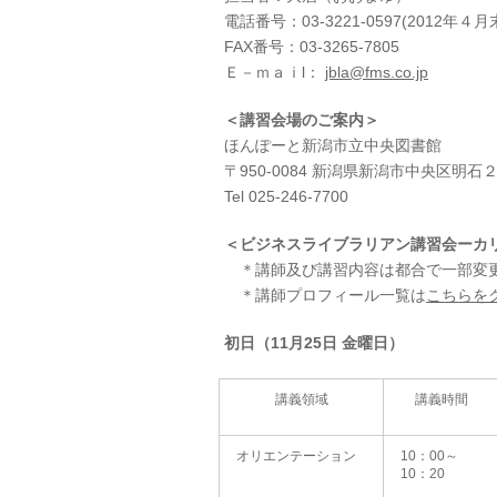
電話番号：03-3221-0597(2012年４
FAX番号：03-3265-7805
Ｅ－ｍａｉl：
jbla@fms.co.jp
＜講習会場のご案内＞
ほんぽーと新潟市立中央図書館
〒950-0084 新潟県新潟市中央区明石
Tel 025-246-7700
＜ビジネスライブラリアン講習会ーカ
＊講師及び講習内容は都合で一部変
＊講師プロフィール一覧は
こちらを
初日（11月25日 金曜日）
講義領域
講義時間
オリエンテーション
10：00～
10：20