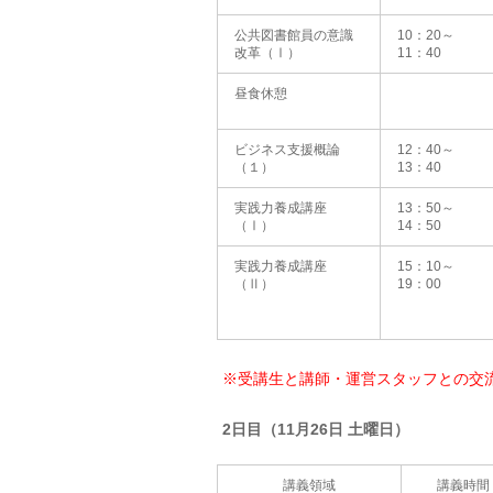
公共図書館員の意識
10：20～
改革（Ⅰ）
11：40
昼食休憩
ビジネス支援概論
12：40～
（１）
13：40
実践力養成講座
13：50～
（Ⅰ）
14：50
実践力養成講座
15：10～
（Ⅱ）
19：00
※受講生と講師・運営スタッフとの交流
2日目（11月26日 土曜日）
講義領域
講義時間