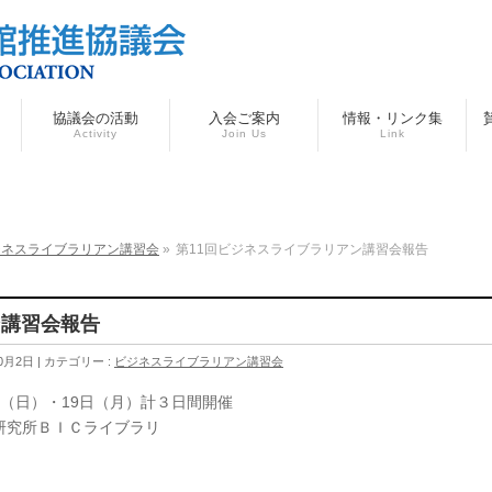
協議会の活動
入会ご案内
情報・リンク集
Activity
Join Us
Link
ジネスライブラリアン講習会
»
第11回ビジネスライブラリアン講習会報告
ン講習会報告
0月2日
カテゴリー :
ビジネスライブラリアン講習会
8日（日）・19日（月）計３日間開催
研究所ＢＩＣライブラリ