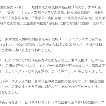
千住図書館（2名）、一般財団法人機械振興協会経済研究所、大木町図
館、（2 名）、くまもと森都心プラザ図書館、国立国会図書館、埼玉県
新宿区立角筈図書館、千葉県立中央図書館、中央区月島図書 館、鳥取県
鳥取県立図書館、広島市未来都市創造財団広島市立南区図書館、宮崎県
会は一般財団情人機械振興協会経済研究所ＢＩＣライブラリのご協力も
行われました。今回の講習会には全国から21名の参加があり、全員が３日
など密度の濃い交流が行われました。
サービスについての取り組み方や姿勢などのビジネス支援サービスの基
そして 毎回好評のパスファインダー作成講座が行われました。講義終了
師、そしてスタッフが親交を温め、よい人脈つくりの場と なりました。
、講師・スタッフの他、新潟市立中央図書館の館員の方、新潟県立図書
ました。名刺交換・各自所属の紹介など、それぞれがアピールを行い、
となりました。
講義から始まり、ビジネスレファレンスに必要な基本資料の把握やレフ