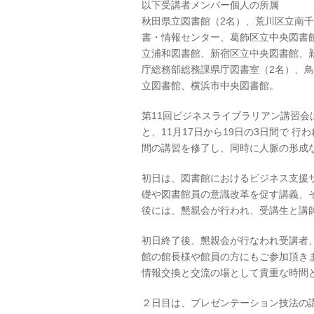
以下受講者メンバー個人の所属
秋田県立図書館（2名）、荒川区立南
書・情報センター、葛飾区立中央図書
立浦和図書館、新宿区立中央図書館、
庁総務部総務課県庁図書室（2名）、
立図書館、横浜市中央図書館。
第11回ビジネスライブラリアン講習
と、11月17日から19日の3日間で 
間の講習を修了し、同時に人脈の形成
初日は、図書館におけるビジネス支援
礎や図書館員の意識改革を促す講義、
後には、懇親会が行われ、受講生と講
初日終了後、懇親会が行なわれ受講者
館の館長様や館員の方にもご参加頂き
情報交換と交流の場として貴重な時間
２日目は、プレゼンテーション技法の