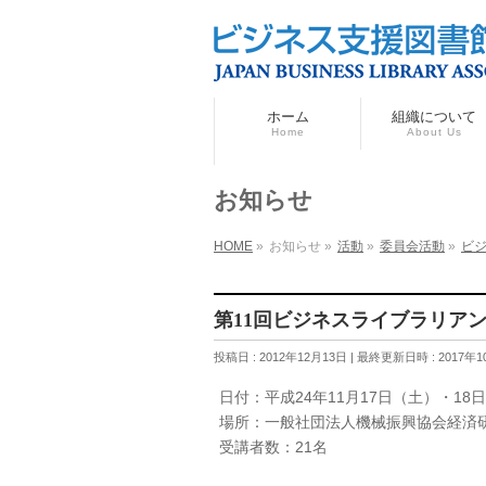
ホーム
組織について
Home
About Us
お知らせ
HOME
»
お知らせ
»
活動
»
委員会活動
»
ビ
第11回ビジネスライブラリア
投稿日 : 2012年12月13日
最終更新日時 : 2017年1
日付：平成24年11月17日（土）・1
場所：一般社団法人機械振興協会経済
受講者数：21名