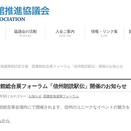
協議会の活動
入会ご案内
情報・リンク集
Activity
Join Us
Link
館海援隊朗読部主催 図書館総合展フォーラム「信州朗読駅伝」開催のお知らせ
書館総合展フォーラム「信州朗読駅伝」開催のお知らせ
3月3日
カテゴリー :
お知らせ
,
図書館海援隊フォーラム
書館総合展会場内にて開催されます。信州のユニークなイベントの魅力を
らから