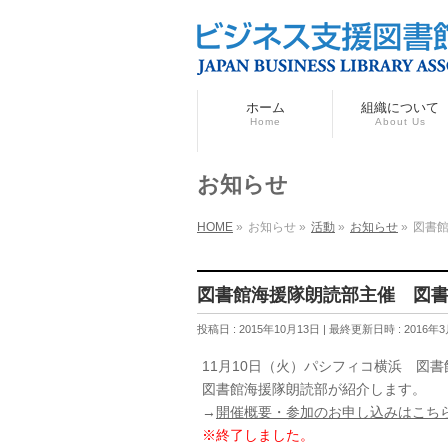
ホーム
組織について
Home
About Us
お知らせ
HOME
»
お知らせ
»
活動
»
お知らせ
»
図書
図書館海援隊朗読部主催 図
投稿日 : 2015年10月13日
最終更新日時 : 2016年
11月10日（火）パシフィコ横浜 図
図書館海援隊朗読部が紹介します。
→
開催概要・参加のお申し込みはこち
※終了しました。