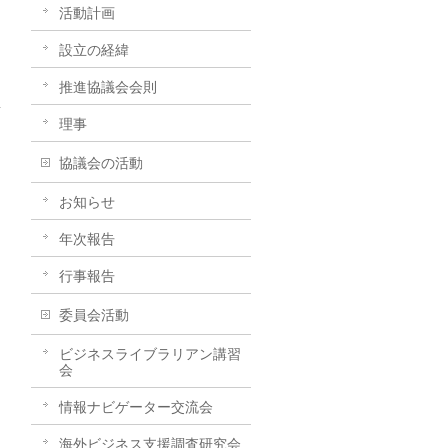
活動計画
設立の経緯
推進協議会会則
理事
→
協議会の活動
お知らせ
年次報告
行事報告
委員会活動
ビジネスライブラリアン講習
会
情報ナビゲーター交流会
海外ビジネス支援調査研究会