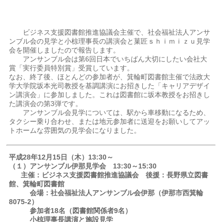
ビジネス支援図書館推進協議会主催で、社会福祉法人アンサ
ンブル会の見学と小椋理事長の講演会と菓匠ｓｈｉｍｉｚｕ見学
会を開催しましたので報告します。
アンサンブル会は第6回日本でいちばん大切にしたい会社大
賞「実行委員特別賞」受賞しています。
なお、終了後、ほとんどの参加者が、箕輪町図書館主催で法政大
学大学院坂本光司教授を基調講演にお招きした「キャリアデザイ
ン講演会」に参加しました。これは図書館に坂本教授をお招きし
た講演会の第3弾です。
アンサンブル会見学については、駅から車移動になるため、
タクシー乗り合わせ、または地元参加者に送迎をお願いしてアッ
トホームな雰囲気の見学会になりました。
平成28年12月15日（木）13:30～
（１）アンサンブル伊那見学会 13:30～15:30
主催：ビジネス支援図書館推進協議会 後援：長野県立図書
館、箕輪町図書館
会場：社会福祉法人アンサンブル会伊那（伊那市西箕輪
8075-2）
参加者18名（図書館関係者9名）
小椋理事長講演と施設見学