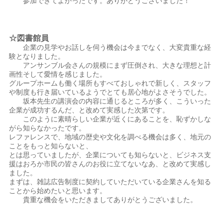
参加できてよかったです。ありがとうございました！
☆図書館員
企業の見学やお話しを伺う機会は今までなく、大変貴重な経
験となりました。
アンサンブル会さんの規模にまず圧倒され、大きな理想と計
画性そして愛情を感じました。
グループホームも働く場所もすべておしゃれで新しく、スタッフ
や制度も行き届いているようでとても居心地がよさそうでした。
坂本先生の講演会の内容に通じるところが多く、こういった
企業が成功するんだ、と改めて実感した次第です。
このように素晴らしい企業が近くにあることを、恥ずかしな
がら知らなかったです。
レファレンスで、地域の歴史や文化を調べる機会は多く、地元の
ことをもっと知らないと、
とは思っていましたが、企業についても知らないと、ビジネス支
援はおろか市民の皆さんのお役に立てないなあ、と改めて実感し
ました。
まずは、雑誌広告制度に契約していただいている企業さんを知る
ことから始めたいと思います。
貴重な機会をいただきましてありがとうございました。