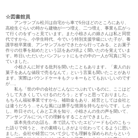
☆図書館員
アンサンブル松川は自宅から車で5分ほどのところにあり、
高校生ぐらいの時から建物が一つ増え、二つ増え、事業も広がっ
て行くのをずっと見ています。また小椋さんの娘さんは私と同世
代ですから、小学生時代、今でいう特別支援学級にいた子が、養
護学校卒業後、アンサンブルができたから行ってみる、とお菓子
作りの仕事を始めたという話をあの頃よく聞いたのを覚えていま
す。昨日いただいたパンフレットにもその中の一人が写真に写っ
ていました。
小椋さんに対する批判を聞いたこともあります。「素人のお
菓子をあんな値段で売るなんて」という言葉も聞いたことがあり
ます。実際はパウンドケーキもクッキーもとてもおいしいのです
が…。
私も「世の中の会社がこんなにつぶれているのに、ここはど
うして大きくしていけるのだろう」とずっと思っておりました。
もちろん福祉事業ですから、補助金もあり、経営としては会社と
は違うだろう…そんな風には勝手な憶測を持ちながらです。しか
し、昨日そのしくみと工夫を知り、小椋さんの生の声を聞いて、
アンサンブルについての理解をすることができました。
坂本先生のお話も、本で読んでいたエピソードも心のこもっ
た語りで伺うと、その素晴らしさがより伝わってくるように思い
ました。会社や経営について少しでも理解を深められたらという