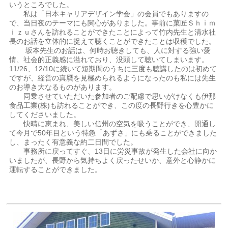
いうところでした。
私は「日本キャリアデザイン学会」の会員でもありますの
で、当日夜のテーマにも関心がありました。事前に菓匠Ｓｈｉｍ
ｉｚｕさんを訪れることができたことによって竹内先生と清水社
長のお話を立体的に捉えて聴くことができたことは収穫でした。
坂本先生のお話は、何時お聴きしても、人に対する強い愛
情、社会的正義感に溢れており、没頭して聴いてしまいます。
11/26、12/10に続いて短期間のうちに三度も聴講したのは初めて
ですが、経営の真贋を見極められるようになったのも私には先生
のお導き大なるものがあります。
同乗させていただいた参加者のご配慮で思いがけなくも伊那
食品工業(株)も訪れることができ、この度の長野行きを心豊かに
してくださいました。
快晴に恵まれ、美しい信州の空気を吸うことができ、開通し
て今月で50年目という特急「あずさ」にも乗ることができました
し、まったく有意義な約二日間でした。
事務所に戻ってすぐ、13日に労災事故が発生した会社に向か
いましたが、長野から気持ちよく戻ったせいか、意外と心静かに
運転することができました。