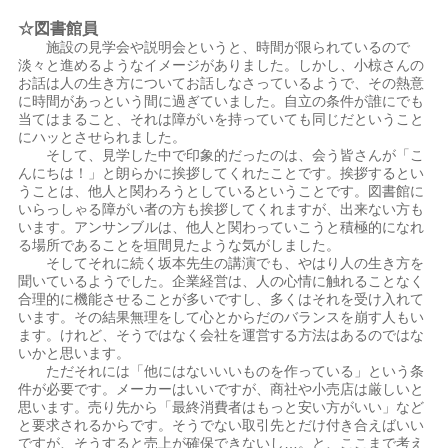
☆図書館員
施設の見学会や説明会というと、時間が限られているので
淡々と進めるようなイメージがありました。しかし、小椋さんの
お話は人の生き方についてお話しなさっているようで、その熱意
に時間があっという間に過ぎていました。自立の条件が誰にでも
当てはまること、それは障がいを持っていても同じだということ
にハッとさせられました。
そして、見学した中で印象的だったのは、会う皆さんが「こ
んにちは！」と朗らかに挨拶してくれたことです。挨拶するとい
うことは、他人と関わろうとしているということです。図書館に
いらっしゃる障がい者の方も挨拶してくれますが、出来ない方も
います。アンサンブルは、他人と関わっていこうと積極的になれ
る場所であることを垣間見たような気がしました。
そしてそれに続く坂本先生の講演でも、やはり人の生き方を
聞いているようでした。企業経営は、人の心情に触れることなく
合理的に機能させることが多いですし、多くはそれを受け入れて
います。その結果無理をして心とからだのバランスを崩す人もい
ます。けれど、そうではなく会社を運営する方法はあるのではな
いかと思います。
ただそれには「他にはないいいものを作っている」という条
件が必要です。メーカーはいいですが、商社や小売店は厳しいと
思います。売り先から「最終消費者はもっと安い方がいい」など
と要求されるからです。そうでない取引先とだけ付き合えばいい
ですが、そうすると売上が確保できないし…。と、ここまで考え