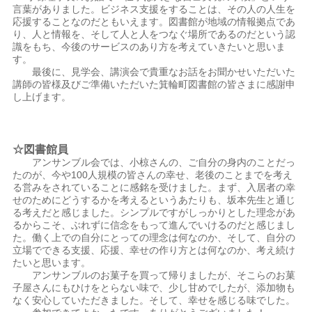
言葉がありました。ビジネス支援をすることは、その人の人生を
応援することなのだともいえます。図書館が地域の情報拠点であ
り、人と情報を、そして人と人をつなぐ場所であるのだという認
識をもち、今後のサービスのあり方を考えていきたいと思いま
す。
最後に、見学会、講演会で貴重なお話をお聞かせいただいた
講師の皆様及びご準備いただいた箕輪町図書館の皆さまに感謝申
し上げます。
☆図書館員
アンサンブル会では、小椋さんの、ご自分の身内のことだっ
たのが、今や100人規模の皆さんの幸せ、老後のことまでを考え
る営みをされていることに感銘を受けました。まず、入居者の幸
せのためにどうするかを考えるというあたりも、坂本先生と通じ
る考えだと感じました。シンプルですがしっかりとした理念があ
るからこそ、ぶれずに信念をもって進んでいけるのだと感じまし
た。働く上での自分にとっての理念は何なのか、そして、自分の
立場でできる支援、応援、幸せの作り方とは何なのか、考え続け
たいと思います。
アンサンブルのお菓子を買って帰りましたが、そこらのお菓
子屋さんにもひけをとらない味で、少し甘めでしたが、添加物も
なく安心していただきました。そして、幸せを感じる味でした。