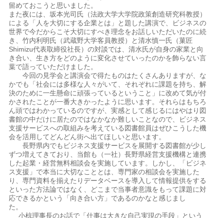
留めておこうと思いました。
また夜には、坂本光司氏（法政大学大学院政策創造研究科教授）
による「人を大切にする企業とは」と題した講演で、ビジネスの
世界で今だからこそ大切にすべき理念をお話しいただいたのに続
き、竹内利明氏（武蔵野大学客員教授）と清水慎一氏（菓匠
Shimizu代表取締役社長）の対談では、清水氏が自身の家業と向
き合い、生き方をどのように変化させていったのかを飾らない言
葉で語っていただけました。
今回の見学会と講演会で得たものはたくさんありますが、な
かでも「社会には多様な人々がいて、それぞれに課題を持ち、解
決のために一生懸命に頑張っているということ」に改めて気が付
かされたことが一番大きかったように思います。それらはもちろ
ん頭ではわかっているのですが、実感として感じるにはやはり図
書館の中だけに居たのではなかなか難しいことなので、ビジネス
支援サービスへの取組みを考えている図書館員はぜひこうした機
会を活用してどんどん街へ出てほしいと思います。
長野県内でもビジネス支援サービスを展開する図書館が少し
ずつ増えてきており、当館も（一社）長野県経営支援機構と連携
した起業・経営無料相談会を実施しています。しかし、「ビジネ
ス支援」で本当に大切なこととは、専門家の相談会を実施した
り、専門資料を揃えたりデータベースを導入して情報提供をする
といった方法論ではなく、どこまで当事者意識をもって課題に対
応できるかという「向き合い方」であるのかなと感じまし
た。
小椋理事長のお話で「仕事は大きな自己実現の手段」という