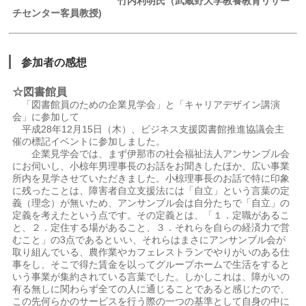
竹内利明氏（武蔵野大学教養教育リサー
チセンター客員教授)
参加者の感想
☆図書館員
「図書館員のための企業見学会」と「キャリアデザイン講演
会」に参加して
平成28年12月15日（木）、ビジネス支援図書館推進協議会主
催の標記イベントに参加しました。
企業見学会では、まず伊那市の社会福祉法人アンサンブル会
にお伺いし、小椋年男理事長のお話をお聞きしたほか、広い事業
所内を見学させていただきました。小椋理事長のお話で特に印象
に残ったことは、障害者自立支援法には「自立」という言葉の定
義（理念）が無いため、アンサンブル会は自分たちで「自立」の
定義を考えたという点です。その定義とは、「１．定職があるこ
と、２．定住する場があること、３．それらを自らの経済力で営
むこと」の3点であるといい、それらはまさにアンサンブル会が
取り組んでいる、農作業やカフェレストランでやりがいのある仕
事をし、そこで得た賃金を以ってグループホームで生活をすると
いう事業が集約されている言葉でした。しかしこれは、障がいの
有る無しに関わらず全ての人に通じることであると感じたので、
この先何らかのサービスを行う際の一つの基準として自身の中に