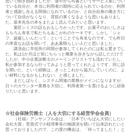
思いで聞き始めましたが、途中から司書というサービス業につい
ている自分が、本当に利用者の期待に応えられているのか、利用
者と感謝し合える関係になれているのか、と自分自身の働き方に
ついて自信がなくなり、背筋の寒くなるような思いもありまし
た。坂本先生の本をまたよく読んでみたいと思います。
菓匠シミズの話もおもしろかったです。お菓子のおいしさは
もちろん有名で私たちもあこがれのケーキです。しかし「シェ
フ、超厳しいんだって」ということでも有名なのです。でも昨日
の率直なお話を聞いて、ああ素晴らしい人だと思いました。
講演会に市役所の同期が参加してくれたのには私も驚きでし
た。私は1か月ほど前にちらっと概要を歩きながら話しただけで
したが、中小企業診断士のメーリングリストでも流れていたし、
私が参加するなら行ってみようと思ってくれたようです。同じ話
を聞いた、という経験は、きっとこれから協力していくのに、よ
い材料になるかもしれない、と感じました。
まだしばらく、システム関連の業務がメインになりますが、
日々のカウンター業務を大切に、利用者第一を貫けるように頑張
りたいと思います。
☆社会保険労務士（人を大切にする経営学会会員）
（社福）アンサンブル会は、「日本でいちばん大切にしたい
会社大賞」受賞式で小椋理事長の御講演を聴いて以来訪れたいと
思っておりましたので、この度の機会は、「待ってました！」と