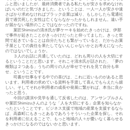
ふと思いましたが、最終消費者である私たちが安さを求めなけれ
ばいいのだと気づきました。ということは、一人一人が安さや速
さばかり求めなければブラック企業は減り、もしかしたら電通社
員で過労死した女性は亡くならなかったかもしれません。遠い手
が届かない場所のことではなかったのですね。
菓匠Shimizuの清水氏が夢ケーキを始めたきっかけは、伊那
で事件が起きたことがきっかけだったと仰ってました。きっと世
間で起きていることは自分たちとも繋がっていると、だからお菓
子屋としての責任を果たしてないんじゃないかとお考えになった
のではないでしょうか。
３人のお話に共通していたのは、どれも周りの人を大切にす
るということだと思います。それこそ清水氏が話された、「夢の
種類は２つある」うちの周りの人が幸せでそれを見て自分も幸
せ、ということです。
司書が仕事をする中での喜びは、これに近いものがあると思
います。利用者の求めている資料を手渡して喜んでもらえたら嬉
しい。そしてそれが利用者の成長や発展に繋がれば、本当に良か
ったと思う。
今回の講演や見学を通して反省したのは、アンサンブルさん
や菓匠Shimizuさんのような「人を大切にする」企業を知らなか
ったということです。ビジネス支援で地域の産業を支援するなら
ば、高森町にもきっとあるであろうそういった企業を探し、それ
を利用者に伝えることで、もっと地域の人々が憂いなく暮らせる
きっかけになるのではないかと思います。