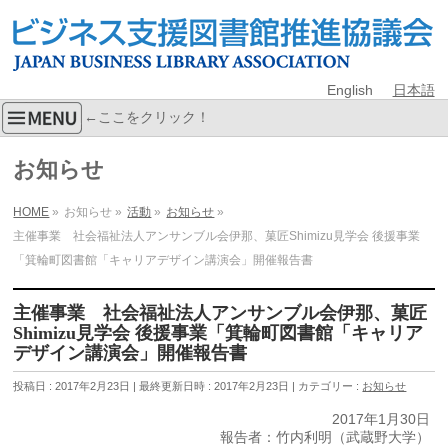
English
日本語
←ここをクリック！
お知らせ
HOME
»
お知らせ
»
活動
»
お知らせ
»
主催事業 社会福祉法人アンサンブル会伊那、菓匠Shimizu見学会 後援事業
「箕輪町図書館「キャリアデザイン講演会」開催報告書
主催事業 社会福祉法人アンサンブル会伊那、菓匠
Shimizu見学会 後援事業「箕輪町図書館「キャリア
デザイン講演会」開催報告書
投稿日 : 2017年2月23日
最終更新日時 : 2017年2月23日
カテゴリー :
お知らせ
2017年1月30日
報告者：竹内利明（武蔵野大学）