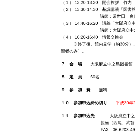
（１） 13:20-13:30 開会挨拶
（２） 13:30-14:30 基調講演
講師：常世田 良氏（ビジネ
（３） 14:40-16:20 講義「大
講師：大阪府立中之島図書
（４） 16:20-16:40 情報交換会
※終了後、館内見学（約30分）、懇
望者のみ）。
７ 会 場
大阪府立中之島図書館 
８ 定 員
60名
９ 参 加 費
無料
１０ 参加申込締め切り
平成30年
１１ 参加申込先
大阪府立中之島
担当（西尾、武智、
FAX 06-6203-491