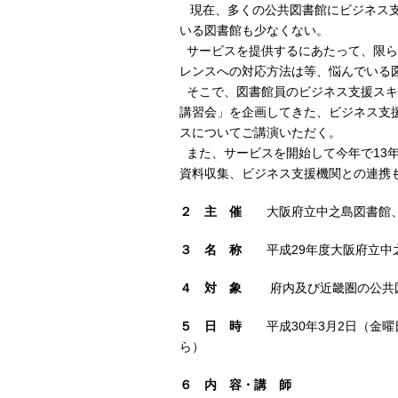
現在、多くの公共図書館にビジネス支
いる図書館も少なくない。
サービスを提供するにあたって、限ら
レンスへの対応方法は等、悩んでいる
そこで、図書館員のビジネス支援スキ
講習会」を企画してきた、ビジネス支
スについてご講演いただく。
また、サービスを開始して今年で13
資料収集、ビジネス支援機関との連携
２ 主 催
大阪府立中之島図書館、
３ 名 称
平成29年度大阪府立中之
４ 対 象
府内及び近畿圏の公共図
５ 日 時
平成30年3月2日（金曜日
ら）
６ 内 容・講 師