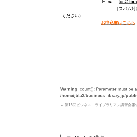
E-mail
tos＠libra
（スパム対策のため「
ください）
お申込書はこちら
Warning
: count(): Parameter must be a
/home/jbla2/business-library.jp/pub
←
第16回ビジネス・ライブラリアン講習会報