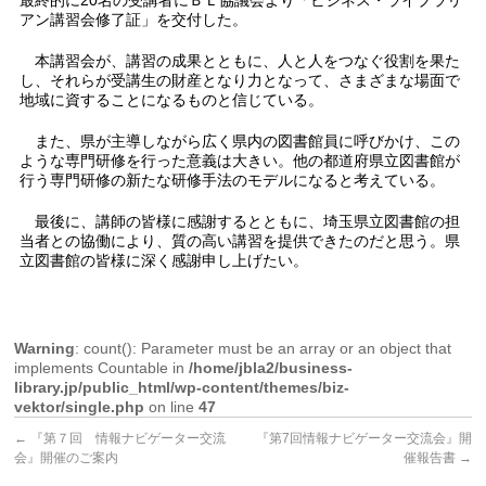
最終的に20名の受講者にＢＬ協議会より「ビジネス・ライブラリ
アン講習会修了証」を交付した。
本講習会が、講習の成果とともに、人と人をつなぐ役割を果た
し、それらが受講生の財産となり力となって、さまざまな場面で
地域に資することになるものと信じている。
また、県が主導しながら広く県内の図書館員に呼びかけ、この
ような専門研修を行った意義は大きい。他の都道府県立図書館が
行う専門研修の新たな研修手法のモデルになると考えている。
最後に、講師の皆様に感謝するとともに、埼玉県立図書館の担
当者との協働により、質の高い講習を提供できたのだと思う。県
立図書館の皆様に深く感謝申し上げたい。
Warning
: count(): Parameter must be an array or an object that
implements Countable in
/home/jbla2/business-
library.jp/public_html/wp-content/themes/biz-
vektor/single.php
on line
47
←
『第７回 情報ナビゲーター交流
『第7回情報ナビゲーター交流会』開
会』開催のご案内
催報告書
→