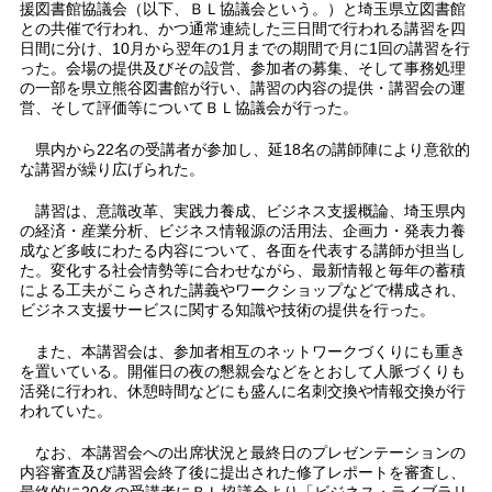
援図書館協議会（以下、ＢＬ協議会という。）と埼玉県立図書館
との共催で行われ、かつ通常連続した三日間で行われる講習を四
日間に分け、10月から翌年の1月までの期間で月に1回の講習を行
った。会場の提供及びその設営、参加者の募集、そして事務処理
の一部を県立熊谷図書館が行い、講習の内容の提供・講習会の運
営、そして評価等についてＢＬ協議会が行った。
県内から22名の受講者が参加し、延18名の講師陣により意欲的
な講習が繰り広げられた。
講習は、意識改革、実践力養成、ビジネス支援概論、埼玉県内
の経済・産業分析、ビジネス情報源の活用法、企画力・発表力養
成など多岐にわたる内容について、各面を代表する講師が担当し
た。変化する社会情勢等に合わせながら、最新情報と毎年の蓄積
による工夫がこらされた講義やワークショップなどで構成され、
ビジネス支援サービスに関する知識や技術の提供を行った。
また、本講習会は、参加者相互のネットワークづくりにも重き
を置いている。開催日の夜の懇親会などをとおして人脈づくりも
活発に行われ、休憩時間などにも盛んに名刺交換や情報交換が行
われていた。
なお、本講習会への出席状況と最終日のプレゼンテーションの
内容審査及び講習会終了後に提出された修了レポートを審査し、