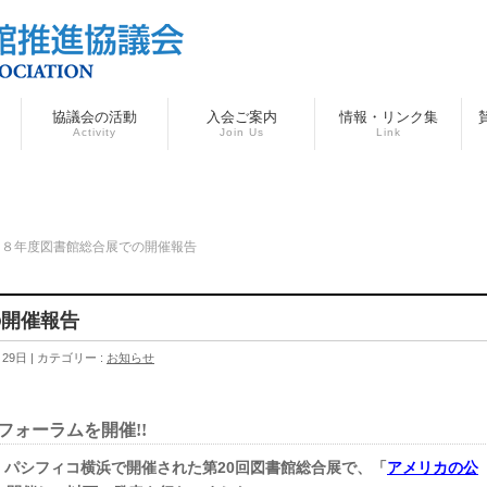
協議会の活動
入会ご案内
情報・リンク集
Activity
Join Us
Link
１８年度図書館総合展での開催報告
の開催報告
月29日
カテゴリー :
お知らせ
フォーラムを開催!!
日間、パシフィコ横浜で開催された第20回図書館総合展で、「
アメリカの公