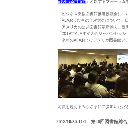
共図書館最前線
」と題するフォーラム
「ビジネス支援図書館推進協議会につ
「ALAおよびその年次大会について」
「アメリカの公共図書館最新動向」豊
「2019年ALA年次大会ジャパンセ
「来年のALAおよびアメリカ図書館ツ
定員を超えるみなさまにご参加いただ
2018/10/30-11/1
第20回
図書館総