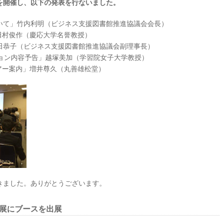
を開催し、以下の発表を行ないました。
いて」竹内利明（ビジネス支援図書館推進協議会会長）
田村俊作（慶応大学名誉教授）
田恭子（ビジネス支援図書館推進協議会副理事長）
ッション内容予告」越塚美加（学習院女子大学教授）
アー案内」増井尊久（丸善雄松堂）
きました。ありがとうございます。
合展にブースを出展