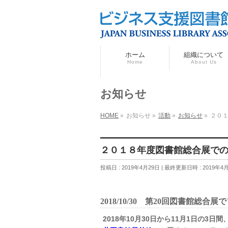
ホーム
組織について
Home
About Us
お知らせ
HOME
»
お知らせ
»
活動
»
お知らせ
»
２０
２０１８年度図書館総合展で
投稿日 : 2019年4月29日
最終更新日時 : 2019年4
2018/10/30 第20回
図書館総合展で
2018年10月30日から11月1日の3