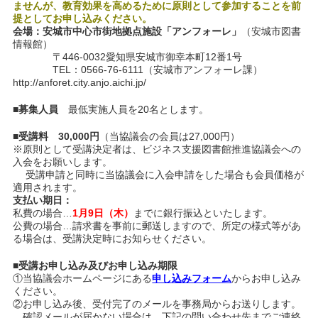
ませんが、教育効果を高めるために原則として参加することを前
提としてお申し込みください。
会場：安城市中心市街地拠点施設「アンフォーレ」
（安城市図書
情報館）
〒446-0032愛知県安城市御幸本町12番1号
TEL：0566-76-6111（安城市アンフォーレ課）
http://anforet.city.anjo.aichi.jp/
■募集人員
最低実施人員を20名とします。
■受講料
30,000円
（当協議会の会員は27,000円）
※原則として受講決定者は、ビジネス支援図書館推進協議会への
入会をお願いします。
受講申請と同時に当協議会に入会申請をした場合も会員価格が
適用されます。
支払い期日：
私費の場合…
1月9日（木）
までに銀行振込といたします。
公費の場合…請求書を事前に郵送しますので、所定の様式等があ
る場合は、受講決定時にお知らせください。
■受講お申し込み及びお申し込み期限
①当協議会ホームページにある
申し込みフォーム
からお申し込み
ください。
②お申し込み後、受付完了のメールを事務局からお送りします。
確認メールが届かない場合は、下記の問い合わせ先までご連絡