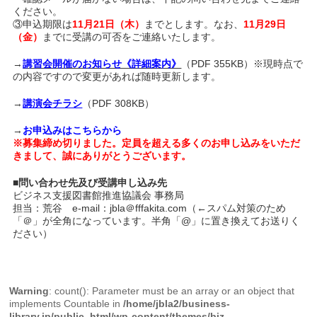
ください。
③申込期限は
11月21日（木）
までとします。なお、
11月29日
（金）
までに受講の可否をご連絡いたします。
→
講習会開催のお知らせ《詳細案内》
（PDF 355KB）※現時点で
の内容ですので変更があれば随時更新します。
→
講演会チラシ
（PDF 308KB）
→
お申込みはこちらから
※募集締め切りました。定員を超える多くのお申し込みをいただ
きまして、誠にありがとうございます。
■問い合わせ先及び受講申し込み先
ビジネス支援図書館推進協議会 事務局
担当：荒谷 e-mail：jbla＠fffakita.com（←スパム対策のため
「＠」が全角になっています。半角「@」に置き換えてお送りく
ださい）
Warning
: count(): Parameter must be an array or an object that
implements Countable in
/home/jbla2/business-
library.jp/public_html/wp-content/themes/biz-