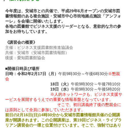
今年度は、安城市との共催で、平成29年6月オープンの安城市図
書情報館のある複合施設・安城市中心市街地拠点施設「アンフォ
ーレ」を会場に開催いたします。
各地の図書館でビジネス支援のリーダーとなる、意欲的な方の参
加をお待ちしています。
《講習会の概要》
主催：ビジネス支援図書館推進協議会
共催：安城市（安城市図書情報館）
後援：愛知図書館協会
■開催日時及び場所
日時：
令和2年2月17日（月）
午前9時30分～午後6時30分
※懇親
会
18日（火）
午前9時30分～午後7時10分
19日（水）
午前9時30分～午後5時20分
※人的ネットワークも、ビジネス支援サ
ービスを展開するうえでの重要な情報基盤となっています。
そこで、初日講義終了後の懇親会に
は原則として全員に参加していただきます。
前日の2月16日(日)14時30分から安城市図書情報館共催の公開講
座が開講されます。この公開講座は、第19回ビジネス・ライブラ
リアン講習会の一環と位置付けています。そこで、強制ではあり