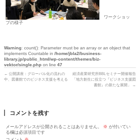
ワークショッ
プの様子
Warning
: count(): Parameter must be an array or an object that
implements Countable in
/home/jbla2/business-
library.jp/public_html/wp-content/themes/biz-
vektor/single.php
on line
47
←
公開講座：グローバル化の流れの
経済産業研究所BBLセミナー開催報告
中、図書館でのビジネス支援を考える
「地方創生に役立つ『ビジネス支援図
書館』の新たな展開」
→
コメントを残す
メールアドレスが公開されることはありません。
※
が付いてい
る欄は必須項目です
コメント
※