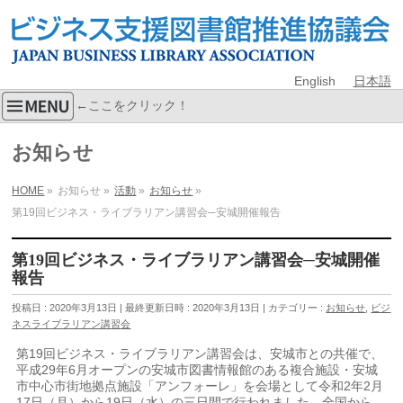
English
日本語
←ここをクリック！
お知らせ
HOME
»
お知らせ
»
活動
»
お知らせ
»
第19回ビジネス・ライブラリアン講習会─安城開催報告
第19回ビジネス・ライブラリアン講習会─安城開催
報告
投稿日 : 2020年3月13日
最終更新日時 : 2020年3月13日
カテゴリー :
お知らせ
,
ビジ
ネスライブラリアン講習会
第19回ビジネス・ライブラリアン講習会は、安城市との共催で、
平成29年6月オープンの安城市図書情報館のある複合施設・安城
市中心市街地拠点施設「アンフォーレ」を会場として令和2年2月
17日（月）から19日（水）の三日間で行われました。全国から