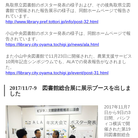
鳥取県立図書館のポスター発表の様子および、その後鳥取県立図
書館で開催された報告展示の様子は、同館ホームページで報告さ
れています。
http://www.library.pref.tottori.jp/info/post-32.html
小山中央図書館のポスター発表の様子は、同館ホームページで報
告されています。
https://library.city.oyama.tochigi.jp/news/ala.html
また小山中央図書館で11月23日に開催された、農業支援サービス
10周年記念シンポジウムでも、ALAでの発表報告がなされまし
た。
https://library.city.oyama.tochigi.jp/event/post-31.html
2017/11/7-9
図書館総合展に展示ブースを出しま
した
2017年11月7
日から9日の3
日間、パシフ
ィコ横浜で開
催された第19
回図書館総合