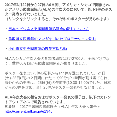
2017年6月22日から27日の6日間、アメリカ・シカゴで開催され
たアメリカ図書館協会(ALA)の年次大会において、以下3件のポス
ター発表を行ないました。
（リンクをクリックすると、それぞれのポスターが見られます）
・
日本のビジネス支援図書館協議会の活動について
・
鳥取県立図書館のマンガを用いたプロモーション活動
・
小山市立中央図書館の農業支援活動
ALAのシカゴ年次大会の参加者総数は2万2700人、全米だけでな
く、世界60か国から図書館関係者が集まりました。
ポスター発表は373件の応募から144件が選ばれました。24日
(土)-25日(日)の２日間にわたって90分ずつ時間が割り当てられ、
海外からの発表は、25日(日)の午前中(10:30-12:00)でした。日本
からの3件を含め、合計25件がポスター発表を行ないました。
ALA年次大会の報告およびポスター発表の様子は、以下のカレン
トアウエアネスで報告されています。
E1945 – 2017年米国図書館協会（ALA）年次大会＜報告＞
http://current.ndl.go.jp/e1945