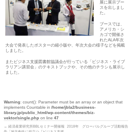
展に展示ブー
スを出しまし
た。
ブースでは、
アメリカ・シ
カゴで開催さ
れたALA年次
大会で発表したポスターの縮小版や、年次大会の様子などを掲載
しました。
またビジネス支援図書館協議会が行っている「ビジネス・ライブ
ラリアン講習会」のテキストブックや、その他のチラシも展示し
ました。
Warning
: count(): Parameter must be an array or an object that
implements Countable in
/home/jbla2/business-
library.jp/public_html/wp-content/themes/biz-
vektor/single.php
on line
47
←
経済産業研究所BBLセミナー開催報
2018年 グローバルグループ活動報告
告「地方創生に役立つ『ビジネス支援
→