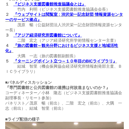
１
『ビジネス支援図書館推進協議会とは』
竹内 利明（ビジネス支援図書館推進協議会会長）
２
『ウェブサイトは閲覧室 : 渋沢栄一記念財団 情報資源センタ
ーのサービス拠点』
茂原 暢（公益財団法人渋沢栄一記念財団情報資源センタ
ー長）
３
『アジア経済研究所図書館について』
二階 宏之（アジア経済研究所学術情報センター主査）
４
『旅の図書館～観光分野におけるビジネス支援と地域活性
化』
大隅 一志（旅の図書館副館長）
５
『ターニングポイント立つ～１０年目のBICライブラリ』
結城 智里（機会振興協会経済研究所情報創発部主査、Ｂ
ＩＣライブラリ）
■パネルディスカッション
『専門図書館と公共図書館の連携は何故進まないのか？』
コーディネーター／小林 隆志（ビジネス支援図書館推進協議会
副理事長・リモート参加）
パネリスト／茂原 暢（前出）、二階 宏之（前出）、大隅 一
志（前出）、結城 智里（前出）
■ライブ配信の様子