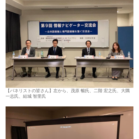
【パネリストの皆さん】左から、茂原 暢氏、二階 宏之氏、大隅
一志氏、結城 智里氏