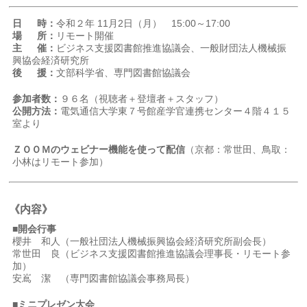
日 時：
令和２年 11月2日（月） 15:00～17:00
場 所：
リモート開催
主 催：
ビジネス支援図書館推進協議会、一般財団法人機械振
興協会経済研究所
後 援：
文部科学省、専門図書館協議会
参加者数：
９６名（視聴者＋登壇者＋スタッフ）
公開方法：
電気通信大学東７号館産学官連携センター４階４１５
室より
ＺＯＯＭのウェビナー機能を使って配信
（京都：常世田、鳥取：
小林はリモート参加）
《内容》
■開会行事
櫻井 和人（一般社団法人機械振興協会経済研究所副会長）
常世田 良（ビジネス支援図書館推進協議会理事長・リモート参
加）
安嶌 潔 （専門図書館協議会事務局長）
■ミニプレゼン大会