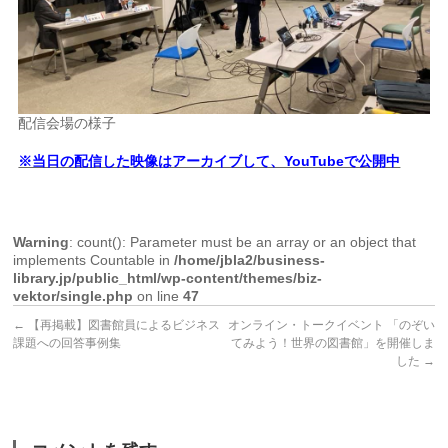
配信会場の様子
※当日の配信した映像はアーカイブして、YouTubeで公開中
Warning
: count(): Parameter must be an array or an object that
implements Countable in
/home/jbla2/business-
library.jp/public_html/wp-content/themes/biz-
vektor/single.php
on line
47
←
【再掲載】図書館員によるビジネス
オンライン・トークイベント 「のぞい
課題への回答事例集
てみよう！世界の図書館」を開催しま
した
→