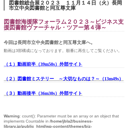
図書館総合展２０２３ １１月１４日（火）長岡
市立中央図書館と同互尊文庫
図書館海援隊フォーラム２０２３～ビジネス支
援図書館ヴァーチャル・ツアー第４弾～
今回は長岡市立中央図書館と同互尊文庫へ。
動画は3部構成になっております。順番に再生してご覧ください。
（１）動画前半（39m50s）外部サイト
（２）図書館ミステリー ～大切なものは？～（13m49s）
（３）動画後半（36m30s）外部サイト
Warning
: count(): Parameter must be an array or an object that
implements Countable in
/home/jbla2/business-
library.jp/public_html/wp-content/themes/biz-