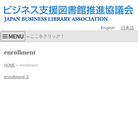
English
日本語
←ここをクリック！
enrollment
HOME
»
enrollment
enrollment-3