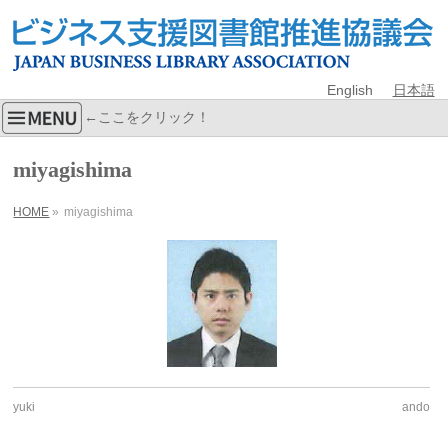
English
日本語
←ここをクリック！
miyagishima
HOME
»
miyagishima
yuki
ando