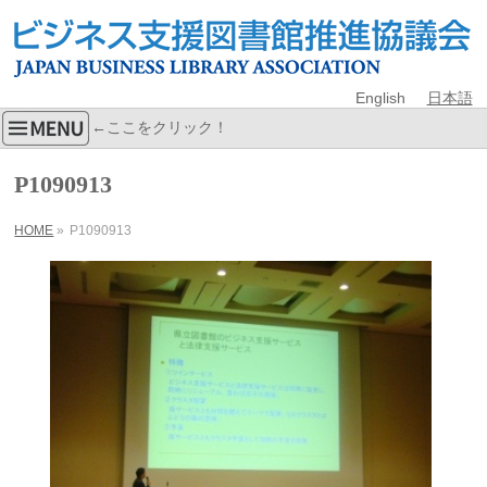
English
日本語
←ここをクリック！
P1090913
HOME
»
P1090913