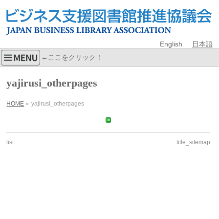
English
日本語
←ここをクリック！
yajirusi_otherpages
HOME
»
yajirusi_otherpages
list
title_sitemap