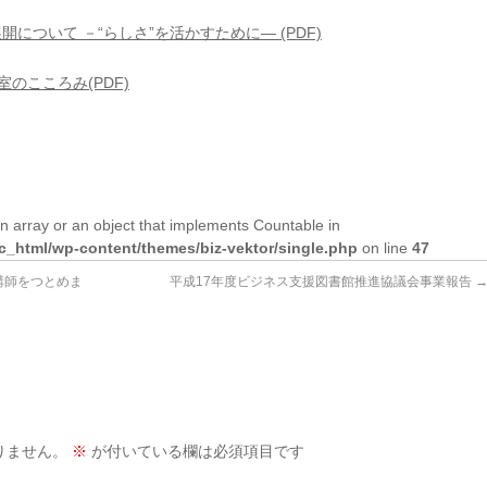
について －“らしさ”を活かすために― (PDF)
のこころみ(PDF)
n array or an object that implements Countable in
lic_html/wp-content/themes/biz-vektor/single.php
on line
47
講師をつとめま
平成17年度ビジネス支援図書館推進協議会事業報告
りません。
※
が付いている欄は必須項目です