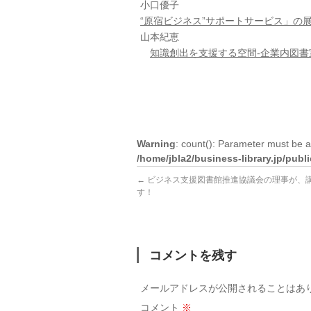
小口優子
“原宿ビジネス”サポートサービス」の展開
山本紀恵
知識創出を支援する空間‐企業内図書室
Warning
: count(): Parameter must be a
/home/jbla2/business-library.jp/pub
←
ビジネス支援図書館推進協議会の理事が、
す！
コメントを残す
メールアドレスが公開されることはあ
コメント
※