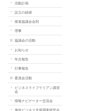
活動計画
設立の経緯
推進協議会会則
理事
協議会の活動
お知らせ
年次報告
→
行事報告
委員会活動
ビジネスライブラリアン講習
会
情報ナビゲーター交流会
海外ビジネス支援調査研究会