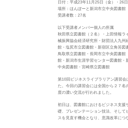
日付：平成23年11月25日（金）・2
場所：ほんぽーと新潟市立中央図書館
受講者数：27名
以下受講者メンバー個人の所属
秋田県立図書館（２名）・上田情報ラ
械振興協会経済研究所・財団法人九州
館・塩尻市立図書館・新宿区立角筈図
鳥取県立図書館・長岡市立中央図書館
館・新潟市生涯学習センター図書館・
中央図書館・宮崎県立図書館
第10回ビジネスライブラリアン講習
た。今回の講習会には全国から２７名
度の濃い交流が行われました。
初日は、図書館におけるビジネス支援
礎、プレゼンテーション技法、そして
スを見直す機会となり、意識改革につ