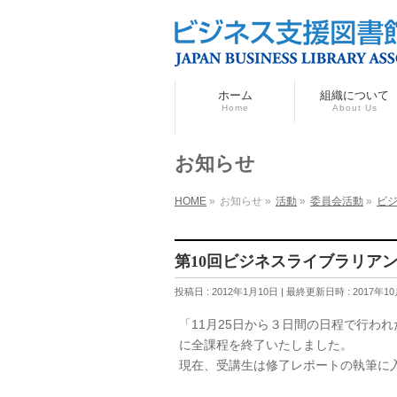
ホーム
組織について
Home
About Us
お知らせ
HOME
»
お知らせ
»
活動
»
委員会活動
»
ビ
第10回ビジネスライブラリア
投稿日 : 2012年1月10日
最終更新日時 : 2017年1
「11月25日から３日間の日程で行わ
に全課程を終了いたしました。
現在、受講生は修了レポートの執筆に