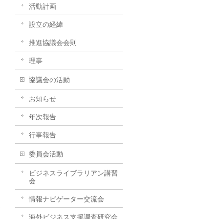
活動計画
設立の経緯
推進協議会会則
理事
協議会の活動
お知らせ
年次報告
行事報告
委員会活動
ビジネスライブラリアン講習
会
情報ナビゲーター交流会
→
海外ビジネス支援調査研究会