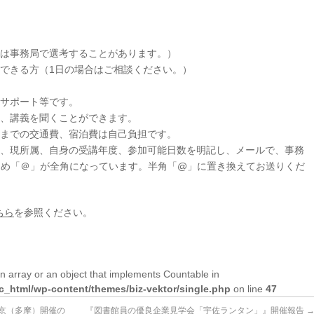
合は事務局で選考することがあります。）
ができる方（1日の場合はご相談ください。）
のサポート等です。
ら、講義を聞くことができます。
場までの交通費、宿泊費は自己負担です。
）、現所属、自身の受講年度、参加可能日数を明記し、メールで、事務
ム対策のため「＠」が全角になっています。半角「@」に置き換えてお送りくだ
ちら
を参照ください。
n array or an object that implements Countable in
lic_html/wp-content/themes/biz-vektor/single.php
on line
47
東京（多摩）開催の
『図書館員の優良企業見学会「宇佐ランタン」』開催報告