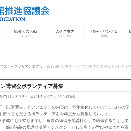
協議会の活動
入会ご案内
情報・リンク集
Activity
Join Us
Link
ジネスライブラリアン講習会
»
第13回ビジネス・ライブラリアン講習会ボランティ
アン講習会ボランティア募集
0月2日
カテゴリー :
ビジネスライブラリアン講習会
下「BL講習会」といいます）の内容は、毎年進化しています。自らの学
を手伝ってくださるボランティアを今年度から募集しています。
脈形成にも役立ちますし、最新の講習を受講料なしで聴講することもで
、一部の講義の受講や演習アシスタントとして多くの学びや気づきを得