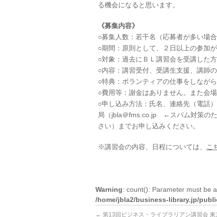
る機会になると思います。
《募集内容》
○募集人数：若干名（応募者が多い場
○期間：原則として、２日以上の参加
○対象：過去にＢＬ講習会を受講した方
○内容：講習受付、受講生支援、講師
○特典：ボランティアの仕事をしなが
○費用等：謝金はありません。また会
○申し込み方法：氏名、連絡先（電話
局（jbla＠fms.co.jp ←スパ
さい）までお申し込みください。
※講習会の内容、日程については、
こ
Warning
: count(): Parameter must be a
/home/jbla2/business-library.jp/pub
←
第13回ビジネス・ライブラリアン講習会 