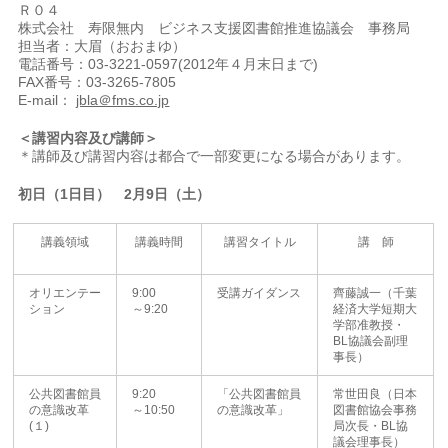
Ｒ０４
株式会社 寿限無内 ビジネス支援図書館推進協議会 事務局
担当者：大眉（おおまゆ）
電話番号：03-3221-0597(2012年４月末日まで)
FAX番号：03-3265-7805
E-mail：
jbla＠fms.co.jp
＜講習内容及び講師＞
＊講師及び講習内容は都合で一部変更になる場合があります。
初日（1日目） 2月9日（土）
講義領域
講義時間
講習タイトル
講 師
オリエンテー
9:00
受講ガイダンス
齊藤誠一（千葉
ション
～9:20
経済大学短期大
学部准教授・
BL協議会副理
事長）
公共図書館員
9:20
「公共図書館員
常世田良（日本
の意識改革
～10:50
の意識改革」
図書館協会事務
(１)
局次長・BL協
議会理事長）