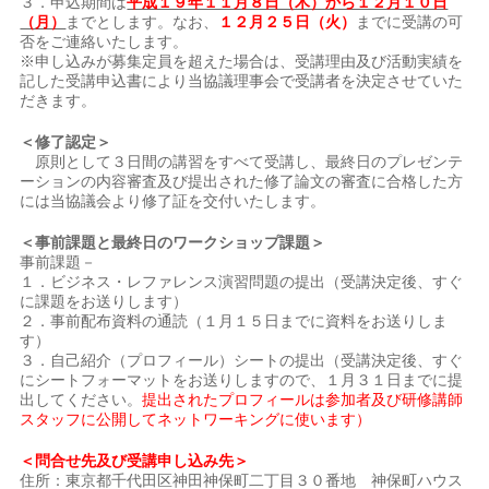
３．申込期間は
平成１９年１１月８日（木）から１２月１０日
（月）
までとします。なお、
１２月２５日（火）
までに受講の可
否をご連絡いたします。
※申し込みが募集定員を超えた場合は、受講理由及び活動実績を
記した受講申込書により当協議理事会で受講者を決定させていた
だきます。
＜修了認定＞
原則として３日間の講習をすべて受講し、最終日のプレゼンテ
ーションの内容審査及び提出された修了論文の審査に合格した方
には当協議会より修了証を交付いたします。
＜事前課題と最終日のワークショップ課題＞
事前課題－
１．ビジネス・レファレンス演習問題の提出（受講決定後、すぐ
に課題をお送りします）
２．事前配布資料の通読（１月１５日までに資料をお送りしま
す）
３．自己紹介（プロフィール）シートの提出（受講決定後、すぐ
にシートフォーマットをお送りしますので、１月３１日までに提
出してください。
提出されたプロフィールは参加者及び研修講師
スタッフに公開してネットワーキングに使います）
＜問合せ先及び受講申し込み先＞
住所：東京都千代田区神田神保町二丁目３０番地 神保町ハウス