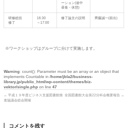
ーション(途中
昼食・休憩)
研修総括
16:30
修了論文の説明
齊藤誠一(前出)
修了
～17:00
※ワークショップはグループに分けて実施します。
Warning
: count(): Parameter must be an array or an object that
implements Countable in
/home/jbla2/business-
library.jp/public_html/wp-content/themes/biz-
vektor/single.php
on line
47
←
平成１９年度ビジネス支援図書館推
全国図書館大会第22分科会概要報告
→
進協議会総会開催
コメントを残す