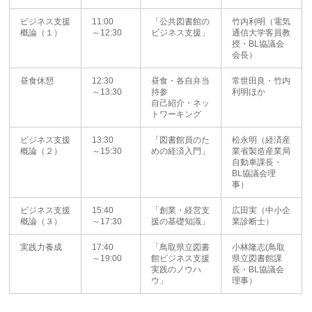
ビジネス支援
11:00
「公共図書館の
竹内利明（電気
概論（１）
～12:30
ビジネス支援」
通信大学客員教
授・BL協議会
会長）
昼食休憩
12:30
昼食・各自弁当
常世田良・竹内
～13:30
持参
利明ほか
自己紹介・ネッ
トワーキング
ビジネス支援
13:30
「図書館員のた
松永明（経済産
概論（２）
～15:30
めの経済入門」
業省製造産業局
自動車課長・
BL協議会理
事）
ビジネス支援
15:40
「創業・経営支
広田実（中小企
概論（３）
～17:30
援の基礎知識」
業診断士）
実践力養成
17:40
「鳥取県立図書
小林隆志(鳥取
～19:00
館ビジネス支援
県立図書館課
実践のノウハ
長・BL協議会
ウ」
理事）