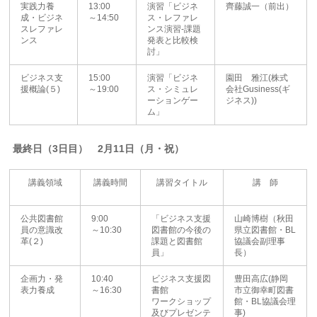
実践力養
13:00
演習「ビジネ
齊藤誠一（前出）
成・ビジネ
～14:50
ス・レファレ
スレファレ
ンス演習-課題
ンス
発表と比較検
討」
ビジネス支
15:00
演習「ビジネ
園田 雅江(株式
援概論(５)
～19:00
ス・シミュレ
会社Gusiness(ギ
ーションゲー
ジネス))
ム」
最終日（3日目） 2月11日（月・祝）
講義領域
講義時間
講習タイトル
講 師
公共図書館
9:00
「ビジネス支援
山崎博樹（秋田
員の意識改
～10:30
図書館の今後の
県立図書館・BL
革(２)
課題と図書館
協議会副理事
員」
長）
企画力・発
10:40
ビジネス支援図
豊田高広(静岡
表力養成
～16:30
書館
市立御幸町図書
ワークショップ
館・BL協議会理
及びプレゼンテ
事)