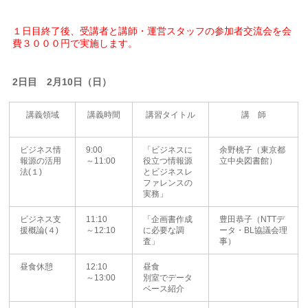
１日目終了後、受講者と講師・運営スタッフの参加者交流会を会
費３０００円で実施します。
2日目 2月10日（日）
講義領域
講義時間
講習タイトル
講 師
ビジネス情
9:00
「ビジネスに
余野桃子（東京都
報源の活用
～11:00
役立つ情報源
立中央図書館）
法(１)
とビジネスレ
ファレンスの
実務」
ビジネス支
11:10
「企画書作成
豊田恭子（NTTデ
援概論(４)
～12:10
に必要な調
ータ・BL協議会理
査」
事）
昼食休憩
12:10
昼食
～13:00
別室でデータ
ベース紹介