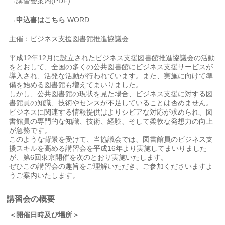
→
講習会案内(PDF)
→申込書はこちら
WORD
主催：ビジネス支援図書館推進協議会
平成12年12月に設立されたビジネス支援図書館推進協議会の活動
をとおして、全国の多くの公共図書館にビジネス支援サービスが
導入され、活発な活動が行われています。また、実施に向けて準
備を始める図書館も増えてまいりました。
しかし、公共図書館の現状を見た場合、ビジネス支援に対する図
書館員の知識、技術やセンスが不足していることは否めません。
ビジネスに関連する情報提供はよりシビアな対応が求められ、図
書館員の専門的な知識、技術、経験、そして柔軟な発想力の向上
が急務です。
このような背景を受けて、当協議会では、図書館員のビジネス支
援スキルを高める講習会を平成16年より実施してまいりました
が、第6回東京開催を次のとおり実施いたします。
ぜひこの講習会の趣旨をご理解いただき、ご参加くださいますよ
うご案内いたします。
講習会の概要
＜開催日時及び場所＞