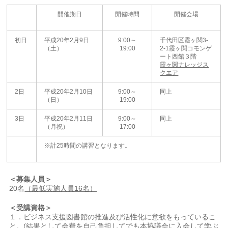
開催期日
開催時間
開催会場
初日
平成20年2月9日
9:00～
千代田区霞ヶ関3-
（土）
19:00
2-1霞ヶ関コモンゲ
ート西館３階
霞ヶ関ナレッジス
クエア
2日
平成20年2月10日
9:00～
同上
（日）
19:00
3日
平成20年2月11日
9:00～
同上
（月祝）
17:00
※計25時間の講習となります。
＜募集人員＞
20名
（最低実施人員16名）
＜受講資格＞
１．ビジネス支援図書館の推進及び活性化に意欲をもっているこ
と。(結果として会費を自己負担してでも本協議会に入会して学ぶ