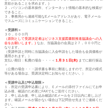
意欲があることを求めます。)
２．パソコンの基本操作、インターネット情報の基本的な検索が
できること。
３．事務局から連絡可能なEメールアドレスがあり、電子メール
でスムーズにコミュニケーションできること。
＜受講料＞
３０，０００円
（原則として受講決定者はビジネス支援図書館推進協議会への入
会をお願いします。)
なお、当協議会の会員は２７，０００円と
なります。
（受講申請と同時に当協議会に入会申請をした場合も会員価格が
適用されます。）
支払い期日：私費の場合・・・＜
１月３１日(木)
までに銀行振込
＞
（公費の場合・・・請求書を事前に郵送しますので、所定の様式
等がある場合は、受講決定時にお知らせください。）
＜受講申込及び申込期限＞
１．所定の受講申込書により、Ｅメールの添付ファイルにてお申
込み後、確認のため更にFAXでもご送付ください。
２．申し込み後、申し込み確認のEメールを２日以内に差し上げ
ます。確認メールが届かない場合は下記問合せ先までご連絡くだ
さい。