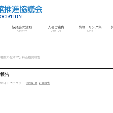
協議会の活動
入会ご案内
情報・リンク集
Activity
Join Us
Link
書館大会第22分科会概要報告
要報告
月15日
カテゴリー :
お知らせ
,
行事報告