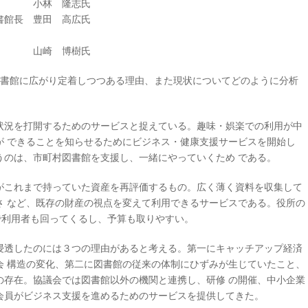
長 小林 隆志氏
書館長 豊田 高広氏
 山崎 博樹氏
図書館に広がり定着しつつある理由、また現状についてどのように分析
状況を打開するためのサービスと捉えている。趣味・娯楽での利用が中
が できることを知らせるためにビジネス・健康支援サービスを開始し
うのは、市町村図書館を支援し、一緒にやっていくため である。
がこれまで持っていた資産を再評価するもの。広く薄く資料を収集して
さ など、既存の財産の視点を変えて利用できるサービスである。役所の
で利用者も回ってくるし、予算も取りやすい。
浸透したのには３つの理由があると考える。第一にキャッチアップ経済
会 構造の変化、第二に図書館の従来の体制にひずみが生じていたこと、
の存在。協議会では図書館以外の機関と連携し、研修 の開催、中小企業
会員がビジネス支援を進めるためのサービスを提供してきた。