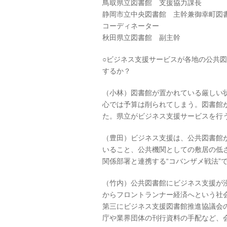
鳥取県立図書館 支援協力課
静岡市立中央図書館 主幹兼御幸町図
コーディネーター
秋田県立図書館 副主幹
○ビジネス支援サービスが各地の公共
するか？
（小林）図書館が置かれている厳しい
心では予算は削られてしまう。図書館
た。県立がビジネス支援サービスを行
（豊田）ビジネス支援は、公共図書館
いること、公共機関としての敷居の低
関係部署と連携する“コバンザメ戦法”
（竹内）公共図書館にビジネス支援が
からフロントランナー経済へという社
第三にビジネス支援図書館推進協議会
庁や業界団体の刊行資料の手配など、