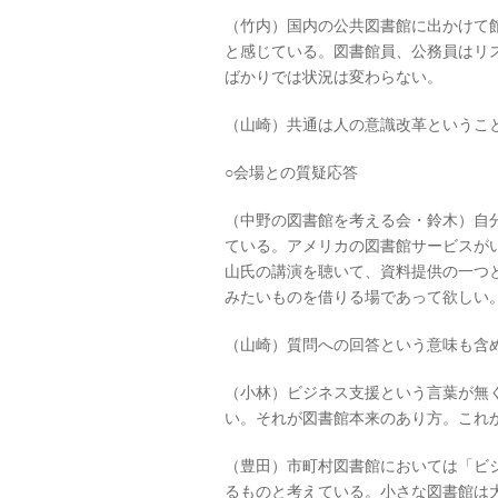
（竹内）国内の公共図書館に出かけて
と感じている。図書館員、公務員はリ
ばかりでは状況は変わらない。
（山崎）共通は人の意識改革というこ
○会場との質疑応答
（中野の図書館を考える会・鈴木）自
ている。アメリカの図書館サービスが
山氏の講演を聴いて、資料提供の一つ
みたいものを借りる場であって欲しい
（山崎）質問への回答という意味も含
（小林）ビジネス支援という言葉が無
い。それが図書館本来のあり方。これ
（豊田）市町村図書館においては「ビ
るものと考えている。小さな図書館は