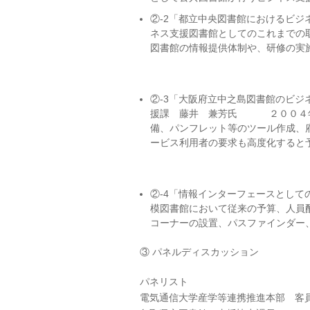
②-2「都立中央図書館における
ネス支援図書館としてのこれまでの
図書館の情報提供体制や、研修の実
②-3「大阪府立中之島図書館
援課 藤井 兼芳氏 ２００４年
備、パンフレット等のツール作成、
ービス利用者の要求も高度化すると
②-4「情報インターフェース
模図書館において従来の予算、人員
コーナーの設置、パスファインダー
③ パネルディスカッション
パネリスト
電気通信大学産学等連携推進本部 客