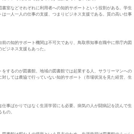
図書室などそれぞれに利用者への知的サポートという役割がある。学生
トは一人一人の仕事の支援、つまりビジネス支援である。質の高い仕事
自前の知的サポート機関は不可欠であり、鳥取県知事在職中に県庁内図
のビジネス支援もあった。
トをするのが図書館。地域の図書館では起業する人、サラリーマンへの
に対しては農協で行っていない知的サポート（市場状況を見た経営、生
は仕事ばかりではなく生涯学習にも必要。病気の人が闘病記を読んで生
るもの。