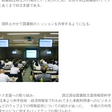
、図書館は暇な人の場所という見方のため。生涯学習は図書館のミッシ
とあくまで自立支援である。
、国民もやがて図書館のミッションを共有するようになる。
るビジネス支援への取り組み」 国立国会図書館主題情報部科学
従来より科学技術・経済情報室で行われてきた来館利用者へのビジネス
などのウェブ上での情報提供についての紹介があった。 今後の方向性
援サービスに対するバックアップが挙げられた。