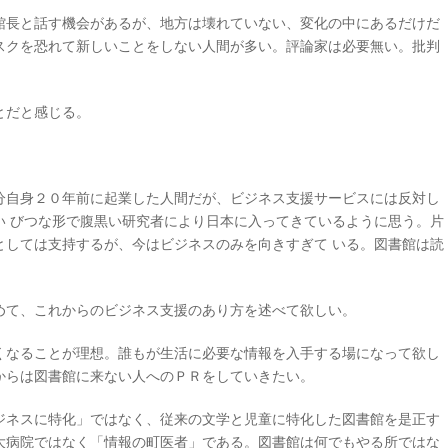
館長と話す機会があるが、地方は壊れていない、変化の中にあるだけだ
スクを恐れて新しいことをしない人間が多い。評論家は必要無い。批判
とだと感じる。
分自身２０年前に起業した人間だが、ビジネス支援サービスには反対し
い びつな形で腹黒い研究者により日本に入ってきているように思う。片
としては支持するが、今はビジネスのみを向きすぎて いる。図書館は読
。
めて、これからのビジネス支援のあり方を述べて欲しい。
くなることが理想。誰もが生活に必要な情報を入手する場になって欲し
からは図書館に来ない人へのＰＲをしていきたい。
ジネスに特化」ではなく、従来の文学と児童に特化した図書館を是正す
大病院ではなく「情報の町医者」である。図書館は何でもやる所ではな