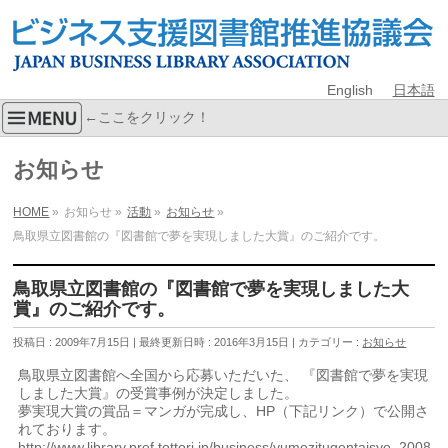
English
日本語
←ここをクリック！
お知らせ
HOME
»
お知らせ
»
活動
»
お知らせ
»
鳥取県立図書館の『図書館で夢を実現しました大賞』のご紹介です。
鳥取県立図書館の『図書館で夢を実現しました大
賞』のご紹介です。
投稿日 : 2009年7月15日
最終更新日時 : 2016年3月15日
カテゴリー :
お知らせ
鳥取県立図書館へ全国から応募いただいた、 『図書館で夢を実現
しました大賞』の受賞事例が決定しました。
夢実現大賞の賞品＝マンガが完成し、HP（下記リンク）で公開さ
れております。
http://www.library.pref.tottori.jp/business/yumezitugentaisyo_2008_