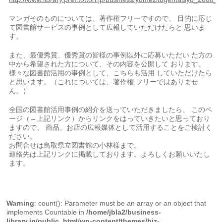
マンガそのものについては、著作権フリーですので、 目的に応じ
て図書館サービスの事例として広報していただけたらと 思いま
す。
また、最優秀賞、優秀賞の皆様の事例以外に応募いただい た方の
中から希望された方について、その内容を公開して おります。
様々な図書館活用の事例として、こちらも活用 していただけたら
と思います。（これについては、著作権 フリーではありませ
ん。）
全国の図書館活用事例の紹介を送っていただきましたら、 このペ
ージ（←上記リンク）からリンクをはっていきたいと思っており
ますので、 商品、お店の広報媒体として活用することをご検討く
ださい。
お問合せは鳥取県立図書館の小林様まで。
連絡先は上記リンクに掲載しております。よろしくお願いいたし
ます。
Warning
: count(): Parameter must be an array or an object that
implements Countable in
/home/jbla2/business-
library.jp/public_html/wp-content/themes/biz-