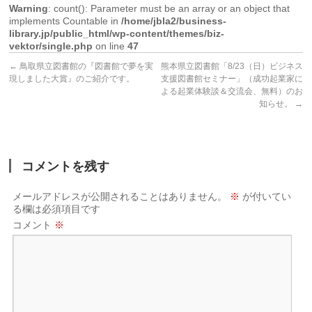
Warning
: count(): Parameter must be an array or an object that
implements Countable in
/home/jbla2/business-
library.jp/public_html/wp-content/themes/biz-
vektor/single.php
on line
47
←
鳥取県立図書館の『図書館で夢を実
熊本県立図書館「8/23（日）ビジネス
現しました大賞』のご紹介です。
支援図書館セミナー」（成功起業家に
よる起業体験談＆交流会、無料）のお
知らせ。
→
コメントを残す
メールアドレスが公開されることはありません。
※
が付いてい
る欄は必須項目です
コメント
※