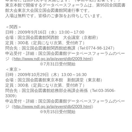
東京本館で開催するデータベースフォーラムは、第95回全国図書
館大会東京大会国立国会図書館関連行事です。
入場は無料です。皆様のご参加をお待ちしています。
＜関西＞
日時：2009年9月16日（水）13:00～17:00
会場：国立国会図書館関西館 大会議室（京都府）
定員：300名（定員になり次第、受付終了）
問合先：国立国会図書館関西館総務課（Tel:0774-98-1247）
申込受付・詳細：国立国会図書館データベースフォーラムのペー
ジ（
http://www.ndl.go.jp/jp/event/dbf2009.html
）
※7月31日受付開始
＜東京＞
日時：2009年10月29日（木）13:00～16:30
会場：国立国会図書館東京本館 新館講堂（東京都）
定員：300名（定員になり次第、受付終了）
問合先：国立国会図書館総務部企画課企画係（Tel:03-3506-
3309）
申込受付・詳細：国立国会図書館データベースフォーラムのペー
ジ（
http://www.ndl.go.jp/jp/event/dbf2009.html
）
※9月15日受付開始