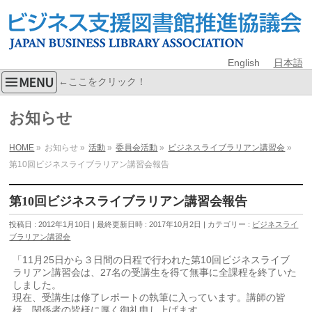
English
日本語
←ここをクリック！
お知らせ
HOME
»
お知らせ
»
活動
»
委員会活動
»
ビジネスライブラリアン講習会
»
第10回ビジネスライブラリアン講習会報告
第10回ビジネスライブラリアン講習会報告
投稿日 : 2012年1月10日
最終更新日時 : 2017年10月2日
カテゴリー :
ビジネスライ
ブラリアン講習会
「11月25日から３日間の日程で行われた第10回ビジネスライブ
ラリアン講習会は、27名の受講生を得て無事に全課程を終了いた
しました。
現在、受講生は修了レポートの執筆に入っています。講師の皆
様、関係者の皆様に厚く御礼申し上げます。