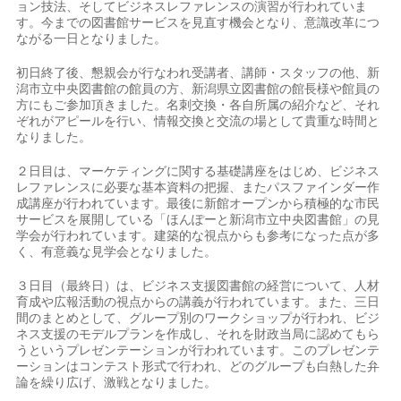
ョン技法、そしてビジネスレファレンスの演習が行われていま
す。今までの図書館サービスを見直す機会となり、意識改革につ
ながる一日となりました。
初日終了後、懇親会が行なわれ受講者、講師・スタッフの他、新
潟市立中央図書館の館員の方、新潟県立図書館の館長様や館員の
方にもご参加頂きました。名刺交換・各自所属の紹介など、それ
ぞれがアピールを行い、情報交換と交流の場として貴重な時間と
なりました。
２日目は、マーケティングに関する基礎講座をはじめ、ビジネス
レファレンスに必要な基本資料の把握、またパスファインダー作
成講座が行われています。最後に新館オープンから積極的な市民
サービスを展開している「ほんぽーと新潟市立中央図書館」の見
学会が行われています。建築的な視点からも参考になった点が多
く、有意義な見学会となりました。
３日目（最終日）は、ビジネス支援図書館の経営について、人材
育成や広報活動の視点からの講義が行われています。また、三日
間のまとめとして、グループ別のワークショップが行われ、ビジ
ネス支援のモデルプランを作成し、それを財政当局に認めてもら
うというプレゼンテーションが行われています。このプレゼンテ
ーションはコンテスト形式で行われ、どのグループも白熱した弁
論を繰り広げ、激戦となりました。