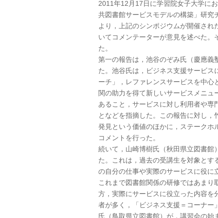
2011年12月17日に学習院女子大
共図書館サービスモデルの構築」研究
より，上記のシンポジウムが開催され
いてコメンテーターが意見を述べた。
た。
第一の報告は，池谷のぞみ氏（慶應義
た。池谷氏は，ビジネス支援サービス
ーチ」，レファレンスサービスを中心
関の助力を得て新しいサービスメニュ
あること，サービスに対し利用者や専
となどを指摘した。この報告に対し，
発見という価値のほかに，ステークホ
コメントを行った。
続いて，山崎博樹氏（秋田県立図書館
た。これは，過去の受講生を対象とす
の自分の仕事や実際のサービスに役に
これまで図書館関係の研修ではあまり
方，実際にサービスに役立った内容を
者が多く，「ビジネス支援＝コーナー
氏（鳥取県立図書館）が，講習会の始