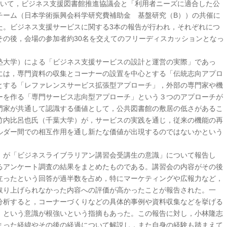
学において，ビジネス支援図書館推進協議会と「利用者ニーズに適合した公
チーム（日本学術振興会科学研究費補助金 基盤研究（B））の共催に
た。ビジネス支援サービスに関する3本の報告が行われ，それぞれにつ
その後，会場の参加者約30名を交えてのフリーディスカッションとなっ
塾大学）による「ビジネス支援サービスの設計と運営の実際」であっ
には，専門資料の収集とコーナーの設置を中心とする「伝統志向アプロ
とする「レファレンスサービス拡張型アプローチ」，外部の専門家や機
ーを作る「専門サービス志向型アプローチ」という３つのアプローチが
門家が共通して認識する価値として，公共図書館の敷居の低さがあるこ
竹内比呂也氏（千葉大学）が，サービスの実践を通じ，従来の機能の再
ルダー間での相互作用を通し新たな価値が出現するのではないかという
）が「ビジネスライブラリアン講習会受講生の意識」について報告し
るアンケート調査の結果をまとめたものである。講習会の内容がその後
立ったという回答が過半数を占め，特にマーケティングや広報力など，
取り上げられなかった内容への評価が高かったことが報告された。一
分析すると，コーナーづくりなどの具体的事例や資料収集などを挙げる
」という意識が根強いという指摘もあった。この報告に対し，小林隆志
まった経緯やその後の経過について解説し，また自身の経験も踏まえて