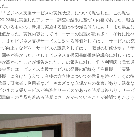
した。
が「ビジネス支援サービスの実施状況」について報告した。この報告
20,23年に実施したアンケート調査の結果に基づく内容であった。報告
びているものの，新規に実施する館はやや減る傾向にあり，また県立な
は低かった。実施内容としてはコーナーの設置が最も多く，それに比べ
た。またビジネス支援サービスに対する評価としては，「サービスの充
ージ向上」などを，サービスの課題としては，「職員の研修体制」「予
る回答が多かった。そしてビジネス支援図書館推進協議会に対しては，
声が高かったことが報告された。この報告に対し，竹内利明氏（電気通
会会長）は，ビジネス支援サービスの発展の経緯を「注目期」「実験
展期」に分けたうえで，今後の方向性についての意見を述べた。その後
館員，研究者，利用者など，さまざまな立場からの発言があり，活発な
ビジネス支援サービスが先進的サービスであった時期は終わり，サービ
図書館への普及を進める時期にさしかかっていることが確認できたよう