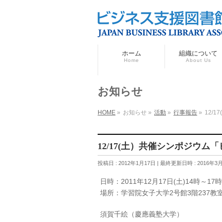
ホーム
組織について
Home
About Us
お知らせ
HOME
»
お知らせ
»
活動
»
行事報告
»
12/
12/17(土）共催シンポジウ
投稿日 : 2012年1月17日
最終更新日時 : 2016年3
日時：2011年12月17日(土)14時～17時
場所：学習院女子大学2号館3階237教
須賀千絵（慶應義塾大学）