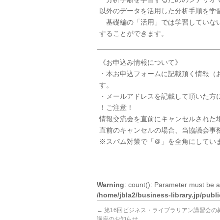
以外のデータを活用した分析手順を学
基礎編の「活用」では学習していない
することができます。
《お申込み情報について》
・本お申込フォームに記載頂く情報（
す。
・メールアドレスを記載して頂いた方
！ご注意！
情報交流会を直前にキャンセルされた
直前のキャンセルの場合、当協議会事務局（
※スパム対策で「＠」を全角にしてい
Warning
: count(): Parameter must be a
/home/jbla2/business-library.jp/pub
←
第16回ビジネス・ライブラリアン講習会の
講座のお知らせ