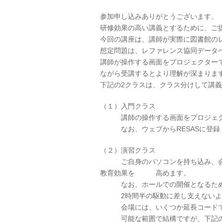
参加申し込みありがとうございます。
研修効果の高い講義とするために、ご
今回の講座は、講師が実際に図書館の
想定問題は、レファレンス協同データ
講師が操作する画面をプロジェクター
ながら受講するとより理解が深まりま
下記の2クラスは、クラス分けして講
（１）入門クラス
講師の操作する画面をプロジェクタ
なお、ウェブからRESASに登録（
（２）演習クラス
ご自身のパソコンを持ち込み、会場の
教育効果を 高めます。
なお、ホールでの開催となるため、
2時間半の駆動に差し支えないよう
会場には、いくつか延長コードでコ
可能な範囲で結構ですが、下記のe