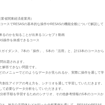
済産業省関東経済産業局）
コースでRESASの基本的な操作やRESASの機能全般について解説して
出来るのかを知ることが出来るコンセプト動画
AS操作を体感できるコース
ガイダンス、7本の「操作」、5本の「活用」と、計13本のコースから
問出題されます。
と解答できない問題です。
のどのメニューでどのようなデータが見られるか、実際に操作を通して学
地方創生アイデアの考え方を、シナリオを通して学習していただきます。
用して必要なデータ分析をしていただきます。
の分析手順を学習するためのシナリオ、その他参考情報の5本のコースか
、地方公共団体などが行った分析事例を通して、RESASやRESAS