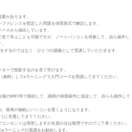
提案があります。
レファレンスを想定した問題を演習形式で解説します。
ベースから抽出しています。
で見て学ぶことも可能ですが、ノートパソコンを持参して、自ら操作し
す。
義をするのではなく、ひとつの講義として受講していただきます。
ーで投影するのを見て学びます。
無料）してeラーニングで入門コースを受講してきてください。
WIFI等で接続して、講師の画面操作に追従して、自らも操作して
座席の袖机にパソコンを置くようになります。
に充電してきてください。
ンセントは用意しますが全員の分は無理ですのでご了承ください。
ラーニングの受講をお勧めします。