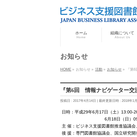
ホーム
組織について
Home
About Us
お知らせ
HOME
»
お知らせ
»
活動
»
お知らせ
»
『第
『第6回 情報ナビゲーター交
投稿日 : 2017年4月14日
最終更新日時 : 2018年1
日時：平成29年6月17日（土）13:00‐2
6月18日（日）09
主 催：ビジネス支援図書館推進協議
後 援：専門図書館協議会、国立研究開