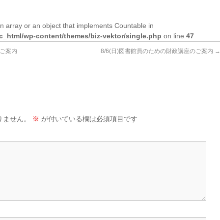
n array or an object that implements Countable in
lic_html/wp-content/themes/biz-vektor/single.php
on line
47
ご案内
8/6(日)図書館員のための財政講座のご案内
りません。
※
が付いている欄は必須項目です