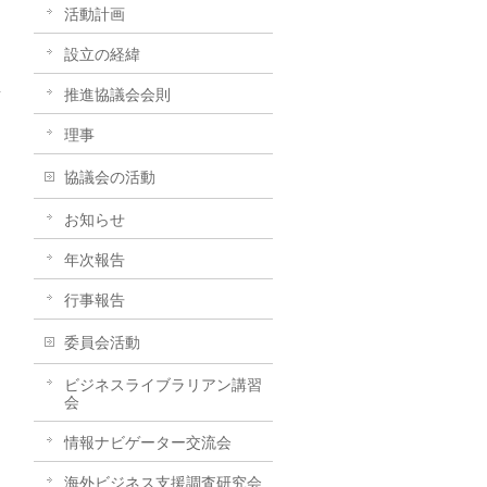
活動計画
設立の経緯
推進協議会会則
→
理事
協議会の活動
お知らせ
年次報告
行事報告
委員会活動
ビジネスライブラリアン講習
会
情報ナビゲーター交流会
海外ビジネス支援調査研究会