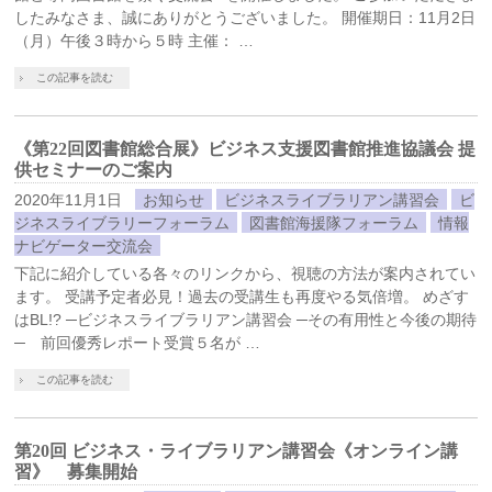
したみなさま、誠にありがとうございました。 開催期日：11月2日
（月）午後３時から５時 主催： …
この記事を読む
《第22回図書館総合展》ビジネス支援図書館推進協議会 提
供セミナーのご案内
2020年11月1日
お知らせ
ビジネスライブラリアン講習会
ビ
ジネスライブラリーフォーラム
図書館海援隊フォーラム
情報
ナビゲーター交流会
下記に紹介している各々のリンクから、視聴の方法が案内されてい
ます。 受講予定者必見！過去の受講生も再度やる気倍増。 めざす
はBL!? ─ビジネスライブラリアン講習会 ─その有用性と今後の期待
─ 前回優秀レポート受賞５名が …
この記事を読む
第20回 ビジネス・ライブラリアン講習会《オンライン講
習》 募集開始