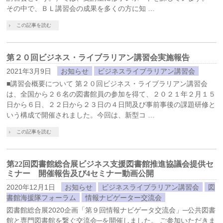
その中で、ＢＬ講習会の成果を多くの方に知 …
この記事を読む
第２０回ビジネス・ライブラリアン講習会実施報告
2021年3月9日
お知らせ
ビジネスライブラリアン講習会
■講習会概要について 第２０回ビジネス・ライブラリアン講習会
は、全国から２６名の図書館員の参加を得て、２０２１年２月１５
日から６日、２２日から２３日の４日間及び事前事後の課題研修と
いう構成で開催されました。今回は、新型コ …
この記事を読む
第22回図書館総合展ビジネス支援図書館推進協議会提供セ
ミナー 開催報告及び4セミナー動画公開
2020年12月1日
お知らせ
ビジネスライブラリアン講習会
図
書館海援隊フォーラム
情報ナビゲーター交流会
図書館総合展2020企画「第９回情報ナビゲータ交流会」─公共図書
館と専門図書館を繋ぐ交流会─を開催しました。 ご参加いただきま