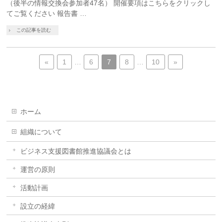
（後半の情報交換会参加者47名） 開催要項はこちらをクリックし
てご覧ください 報告書 …
この記事を読む
«
1
…
6
7
8
…
10
»
ホーム
組織について
ビジネス支援図書館推進協議会とは
運営の原則
活動計画
設立の経緯