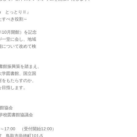
n とっとりⅡ』
たすべき役割～
10月開館）を記念
が一堂に会し、地域
能について改めて検
書館振興策を踏まえ、
大学図書館、国立国
何をもたらすのか、
を目指します。
書館協会
校図書館協議会
～17:00 （受付開始12:00）
17 鳥取市尚徳町101-5