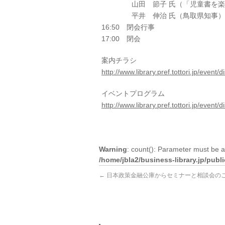
山田 節子 氏（「児童書を楽し
平井 伸治 氏（鳥取県
16:50 閉会行事
17:00 閉会
案内チラシ
http://www.library.pref.tottori.jp/event
イベントプログラム
http://www.library.pref.tottori.jp/event
Warning
: count(): Parameter must be a
/home/jbla2/business-library.jp/pub
←
日本政策金融公庫からセミナーと相談会の