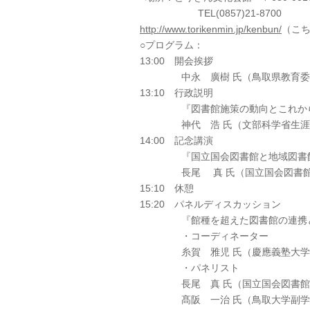
TEL(0857)21-8700
http://www.torikenmin.jp/kenbun/
（こ
○プログラム：
13:00 開会挨拶
中永 廣樹 氏（鳥取県教育委
13:10 行政説明
『図書館施策の動向とこれから
神代 浩 氏（文部科学省生涯学
14:00 記念講演
『国立国会図書館と地域図書館
長尾 真 氏（国立国会図書館長
15:10 休憩
15:20 パネルディスカッション
『館種を超えた図書館の連携と
・コーディネーター
糸賀 雅児 氏（慶應義塾大学
・パネリスト
長尾 真 氏（国立国会図書館長
髙阪 一治 氏（鳥取大学副学長