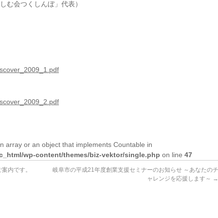
む会つくしんぼ」代表）
知事）
/discover_2009_1.pdf
/discover_2009_2.pdf
n array or an object that implements Countable in
lic_html/wp-content/themes/biz-vektor/single.php
on line
47
ご案内です。
岐阜市の平成21年度創業支援セミナーのお知らせ ～あなたの
ャレンジを応援します～