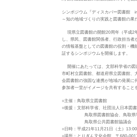
シンポジウム『ディスカバー図書館 i
～知の地域づくりの実践と図書館の果
現県立図書館の開館20周年（平成2年
し、県民、図書館関係者、行政担当者
の情報基盤としての図書館の役割・機
証するシンポジウムを開催します。
開催にあたっては、文部科学省の図
市町村立図書館、都道府県立図書館、
会図書館の強固な連携が地域の発展に
参加者一堂がイメージを共有すること
○主催：鳥取県立図書館
○後援：文部科学省、社団法人日本図
鳥取県図書館協会、鳥取県学
鳥取県公共図書館協議会
○日時：平成21年11月21日（土）13:00
○場所：とりぎん文化会館 〒680-00