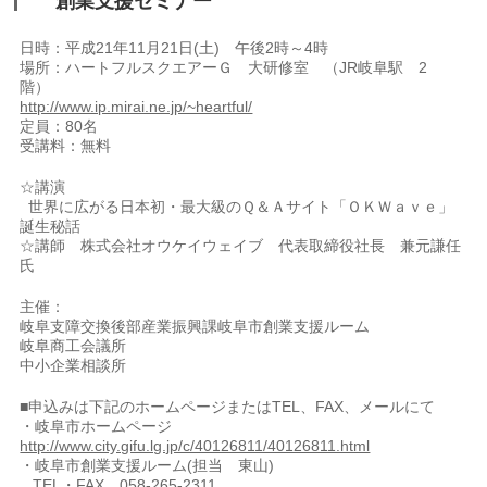
創業支援セミナー
日時：平成21年11月21日(土) 午後2時～4時
場所：ハートフルスクエアーＧ 大研修室 （JR岐阜駅 2
階）
http://www.ip.mirai.ne.jp/~heartful/
定員：80名
受講料：無料
☆講演
世界に広がる日本初・最大級のＱ＆Ａサイト「ＯＫＷａｖｅ」
誕生秘話
☆講師 株式会社オウケイウェイブ 代表取締役社長 兼元謙任
氏
主催：
岐阜支障交換後部産業振興課岐阜市創業支援ルーム
岐阜商工会議所
中小企業相談所
■申込みは下記のホームページまたはTEL、FAX、メールにて
・岐阜市ホームページ
http://www.city.gifu.lg.jp/c/40126811/40126811.html
・岐阜市創業支援ルーム(担当 東山)
TEL・FAX 058-265-2311