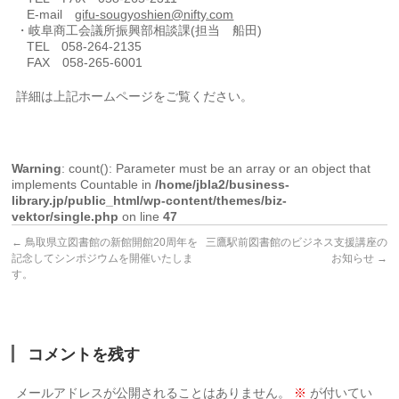
E-mail
gifu-sougyoshien@nifty.com
・岐阜商工会議所振興部相談課(担当 船田)
TEL 058-264-2135
FAX 058-265-6001
詳細は上記ホームページをご覧ください。
Warning
: count(): Parameter must be an array or an object that
implements Countable in
/home/jbla2/business-
library.jp/public_html/wp-content/themes/biz-
vektor/single.php
on line
47
←
鳥取県立図書館の新館開館20周年を
三鷹駅前図書館のビジネス支援講座の
記念してシンポジウムを開催いたしま
お知らせ
→
す。
コメントを残す
メールアドレスが公開されることはありません。
※
が付いてい