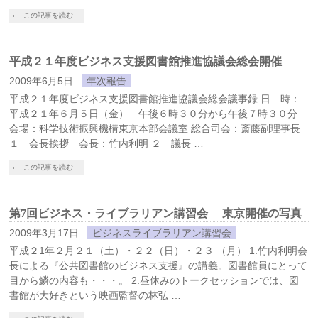
この記事を読む
平成２１年度ビジネス支援図書館推進協議会総会開催
2009年6月5日
年次報告
平成２１年度ビジネス支援図書館推進協議会総会議事録 日 時：
平成２１年６月５日（金） 午後６時３０分から午後７時３０分
会場：科学技術振興機構東京本部会議室 総合司会：斎藤副理事長
１ 会長挨拶 会長：竹内利明 ２ 議長 …
この記事を読む
第7回ビジネス・ライブラリアン講習会 東京開催の写真
2009年3月17日
ビジネスライブラリアン講習会
平成２1年２月２１（土）・２２（日）・２３ （月） 1.竹内利明会
長による『公共図書館のビジネス支援』の講義。図書館員にとって
目から鱗の内容も・・・。 2.昼休みのトークセッションでは、図
書館が大好きという映画監督の林弘 …