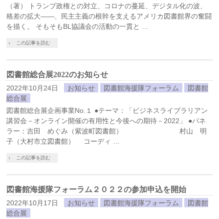
（著） トランプ政権との対立、コロナの蔓延、デジタル化の波、
格差の拡大――、民主主義の根幹を支えるアメリカ図書館界の奮闘
を描く。 そもそもBL協議会の活動の一貫と …
この記事を読む
図書館総合展2022のお知らせ
2022年10月24日
お知らせ
図書館海援隊フォーラム
図書館
総合展
図書館総合展企画事業No.１ ●テーマ：「ビジネスライブラリアン
講習会－オンライン開催の有用性と今後への期待－2022」 ●パネ
ラー：吉田 めぐみ（紫波町図書館） 村山 明
子（大村市立図書館） コーディ …
この記事を読む
図書館海援隊フォーラム２０２２の参加申込を開始
2022年10月17日
お知らせ
図書館海援隊フォーラム
図書館
総合展