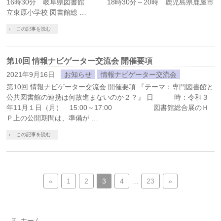
16時30分 岐阜県図書館 18時30分～20時 鹿児島県鹿屋市
立東原小学校 図書館総 …
この記事を読む
第10回 情報ナビゲーター交流会 開催要項
2021年9月16日
お知らせ
情報ナビゲーター交流会
第10回 情報ナビゲーター交流会 開催要項 『テーマ：専門図書館と
公共図書館の連携は何故進まないのか２？』 日 時：令和３
年11月１日（月） 15:00～17:00 図書館総合展のＨ
Ｐ上の公開期間は、準備が …
この記事を読む
«
1
2
3
4
…
23
»
ホーム